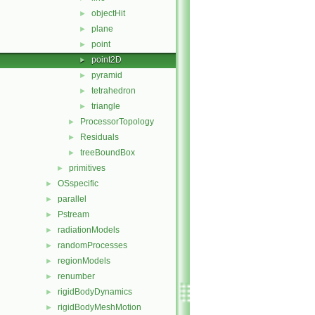
objectHit
►
plane
►
point
►
point2D
►
pyramid
►
tetrahedron
►
triangle
►
ProcessorTopology
►
Residuals
►
treeBoundBox
►
primitives
►
OSspecific
►
parallel
►
Pstream
►
radiationModels
►
randomProcesses
►
regionModels
►
renumber
►
rigidBodyDynamics
►
rigidBodyMeshMotion
►