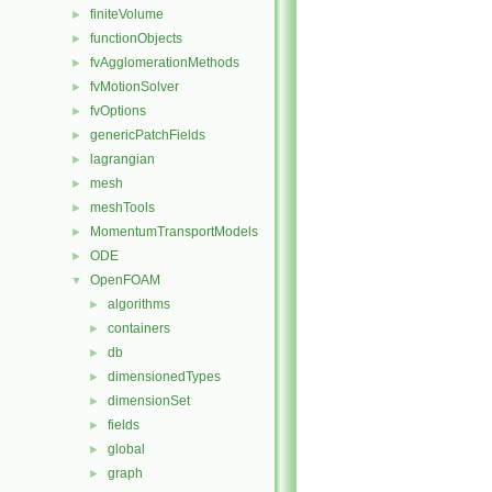
finiteVolume
►
functionObjects
►
fvAgglomerationMethods
►
fvMotionSolver
►
fvOptions
►
genericPatchFields
►
lagrangian
►
mesh
►
meshTools
►
MomentumTransportModels
►
ODE
►
OpenFOAM
▼
algorithms
►
containers
►
db
►
dimensionedTypes
►
dimensionSet
►
fields
►
global
►
graph
►