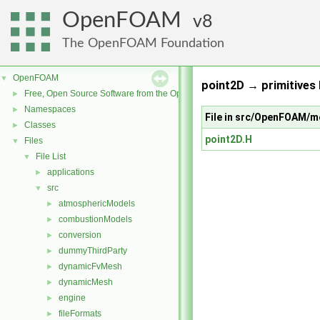
OpenFOAM
8
The OpenFOAM Foundation
OpenFOAM
▼
point2D → primitives 
Free, Open Source Software from the OpenFOAM Foundation
►
Namespaces
►
File in src/OpenFOAM/m
Classes
►
point2D.H
Files
▼
File List
▼
applications
►
src
▼
atmosphericModels
►
combustionModels
►
conversion
►
dummyThirdParty
►
dynamicFvMesh
►
dynamicMesh
►
engine
►
fileFormats
►