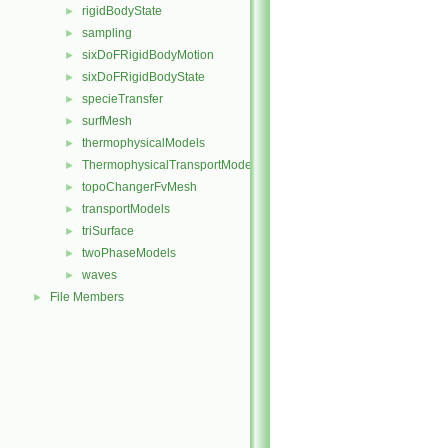
rigidBodyState
►
sampling
►
sixDoFRigidBodyMotion
►
sixDoFRigidBodyState
►
specieTransfer
►
surfMesh
►
thermophysicalModels
►
ThermophysicalTransportModels
►
topoChangerFvMesh
►
transportModels
►
triSurface
►
twoPhaseModels
►
waves
►
File Members
►