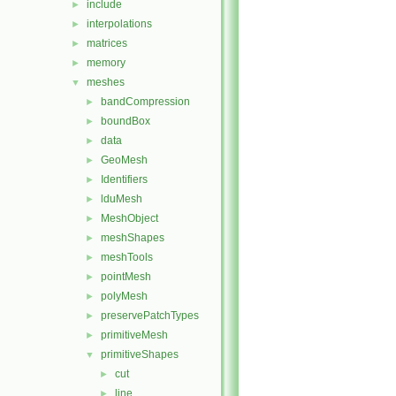
include
►
interpolations
►
matrices
►
memory
►
meshes
▼
bandCompression
►
boundBox
►
data
►
GeoMesh
►
Identifiers
►
lduMesh
►
MeshObject
►
meshShapes
►
meshTools
►
pointMesh
►
polyMesh
►
preservePatchTypes
►
primitiveMesh
►
primitiveShapes
▼
cut
►
line
►