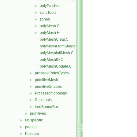
polyPatches
►
syncTools
►
zones
►
polyMesh.C
►
polyMesh.H
►
polyMeshClear.C
polyMeshFromShapeMesh.C
polyMeshInitMesh.C
polyMeshIO.C
polyMeshUpdate.C
preservePatchTypes
►
primitiveMesh
►
primitiveShapes
►
ProcessorTopology
►
Residuals
►
treeBoundBox
►
primitives
►
OSspecific
►
parallel
►
Pstream
►