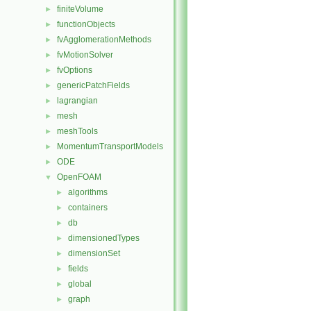
finiteVolume
►
functionObjects
►
fvAgglomerationMethods
►
fvMotionSolver
►
fvOptions
►
genericPatchFields
►
lagrangian
►
mesh
►
meshTools
►
MomentumTransportModels
►
ODE
►
OpenFOAM
▼
algorithms
►
containers
►
db
►
dimensionedTypes
►
dimensionSet
►
fields
►
global
►
graph
►