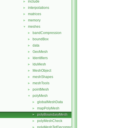
include
►
interpolations
►
matrices
►
memory
►
meshes
▼
bandCompression
►
boundBox
►
data
►
GeoMesh
►
Identifiers
►
lduMesh
►
MeshObject
►
meshShapes
►
meshTools
►
pointMesh
►
polyMesh
▼
globalMeshData
►
mapPolyMesh
►
polyBoundaryMesh
►
polyMeshCheck
►
polyMeshTetDecomposition
►