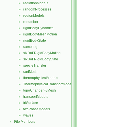
radiationModels
►
randomProcesses
►
regionModels
►
renumber
►
rigidBodyDynamics
►
rigidBodyMeshMotion
►
rigidBodyState
►
sampling
►
sixDoFRigidBodyMotion
►
sixDoFRigidBodyState
►
specieTransfer
►
surfMesh
►
thermophysicalModels
►
ThermophysicalTransportModels
►
topoChangerFvMesh
►
transportModels
►
triSurface
►
twoPhaseModels
►
waves
►
File Members
►