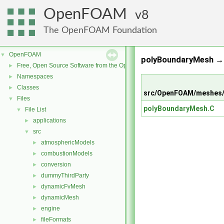
OpenFOAM
8
The OpenFOAM Foundation
OpenFOAM
▼
polyBoundaryMesh → 
Free, Open Source Software from the OpenFOAM Foundation
►
Namespaces
►
Classes
►
src/OpenFOAM/meshes/
Files
▼
polyBoundaryMesh.C
File List
▼
applications
►
src
▼
atmosphericModels
►
combustionModels
►
conversion
►
dummyThirdParty
►
dynamicFvMesh
►
dynamicMesh
►
engine
►
fileFormats
►