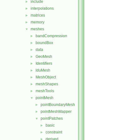
include
►
interpolations
►
matrices
►
memory
►
meshes
▼
bandCompression
►
boundBox
►
data
►
GeoMesh
►
Identifiers
►
lduMesh
►
MeshObject
►
meshShapes
►
meshTools
►
pointMesh
▼
pointBoundaryMesh
►
pointMeshMapper
►
pointPatches
▼
basic
►
constraint
►
derived
►