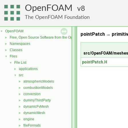
OpenFOAM
8
The OpenFOAM Foundation
OpenFOAM
▼
pointPatch → primitiv
Free, Open Source Software from the OpenFOAM Foundation
►
Namespaces
►
Classes
►
src/OpenFOAM/meshes/
Files
▼
pointPatch.H
File List
▼
applications
►
src
▼
atmosphericModels
►
combustionModels
►
conversion
►
dummyThirdParty
►
dynamicFvMesh
►
dynamicMesh
►
engine
►
fileFormats
►