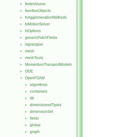
finiteVolume
►
functionObjects
►
fvAgglomerationMethods
►
fvMotionSolver
►
fvOptions
►
genericPatchFields
►
lagrangian
►
mesh
►
meshTools
►
MomentumTransportModels
►
ODE
►
OpenFOAM
▼
algorithms
►
containers
►
db
►
dimensionedTypes
►
dimensionSet
►
fields
►
global
►
graph
►