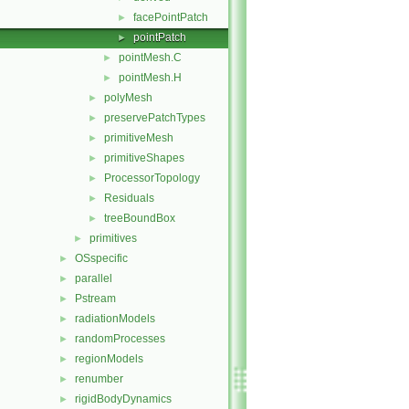
facePointPatch
►
pointPatch
►
pointMesh.C
►
pointMesh.H
►
polyMesh
►
preservePatchTypes
►
primitiveMesh
►
primitiveShapes
►
ProcessorTopology
►
Residuals
►
treeBoundBox
►
primitives
►
OSspecific
►
parallel
►
Pstream
►
radiationModels
►
randomProcesses
►
regionModels
►
renumber
►
rigidBodyDynamics
►