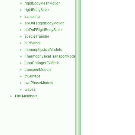
rigidBodyMeshMotion
►
rigidBodyState
►
sampling
►
sixDoFRigidBodyMotion
►
sixDoFRigidBodyState
►
specieTransfer
►
surfMesh
►
thermophysicalModels
►
ThermophysicalTransportModels
►
topoChangerFvMesh
►
transportModels
►
triSurface
►
twoPhaseModels
►
waves
►
File Members
►