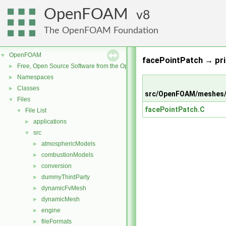
OpenFOAM
8
The OpenFOAM Foundation
OpenFOAM
▼
facePointPatch → pri
Free, Open Source Software from the OpenFOAM Foundation
►
Namespaces
►
Classes
►
src/OpenFOAM/meshes/
Files
▼
facePointPatch.C
File List
▼
applications
►
src
▼
atmosphericModels
►
combustionModels
►
conversion
►
dummyThirdParty
►
dynamicFvMesh
►
dynamicMesh
►
engine
►
fileFormats
►