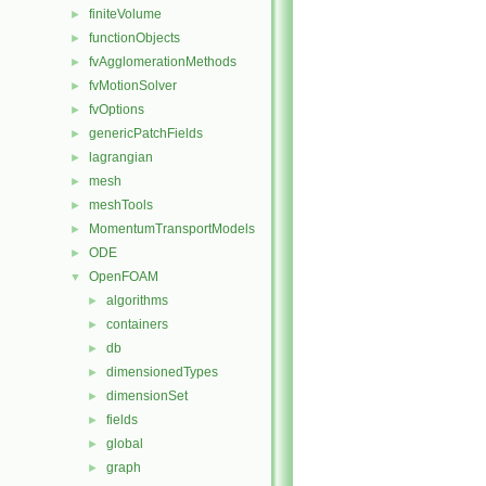
finiteVolume
►
functionObjects
►
fvAgglomerationMethods
►
fvMotionSolver
►
fvOptions
►
genericPatchFields
►
lagrangian
►
mesh
►
meshTools
►
MomentumTransportModels
►
ODE
►
OpenFOAM
▼
algorithms
►
containers
►
db
►
dimensionedTypes
►
dimensionSet
►
fields
►
global
►
graph
►