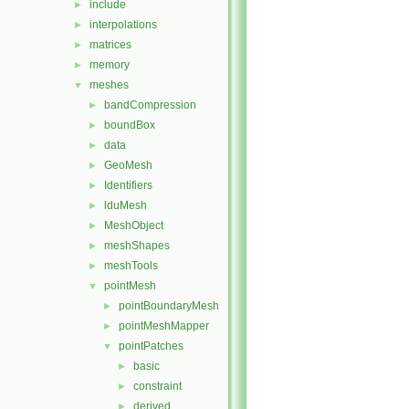
include
►
interpolations
►
matrices
►
memory
►
meshes
▼
bandCompression
►
boundBox
►
data
►
GeoMesh
►
Identifiers
►
lduMesh
►
MeshObject
►
meshShapes
►
meshTools
►
pointMesh
▼
pointBoundaryMesh
►
pointMeshMapper
►
pointPatches
▼
basic
►
constraint
►
derived
►