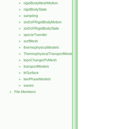
rigidBodyMeshMotion
►
rigidBodyState
►
sampling
►
sixDoFRigidBodyMotion
►
sixDoFRigidBodyState
►
specieTransfer
►
surfMesh
►
thermophysicalModels
►
ThermophysicalTransportModels
►
topoChangerFvMesh
►
transportModels
►
triSurface
►
twoPhaseModels
►
waves
►
File Members
►