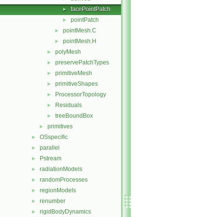
facePointPatch
►
pointPatch
►
pointMesh.C
►
pointMesh.H
►
polyMesh
►
preservePatchTypes
►
primitiveMesh
►
primitiveShapes
►
ProcessorTopology
►
Residuals
►
treeBoundBox
►
primitives
►
OSspecific
►
parallel
►
Pstream
►
radiationModels
►
randomProcesses
►
regionModels
►
renumber
►
rigidBodyDynamics
►