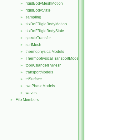
rigidBodyMeshMotion
►
rigidBodyState
►
sampling
►
sixDoFRigidBodyMotion
►
sixDoFRigidBodyState
►
specieTransfer
►
surfMesh
►
thermophysicalModels
►
ThermophysicalTransportModels
►
topoChangerFvMesh
►
transportModels
►
triSurface
►
twoPhaseModels
►
waves
►
File Members
►