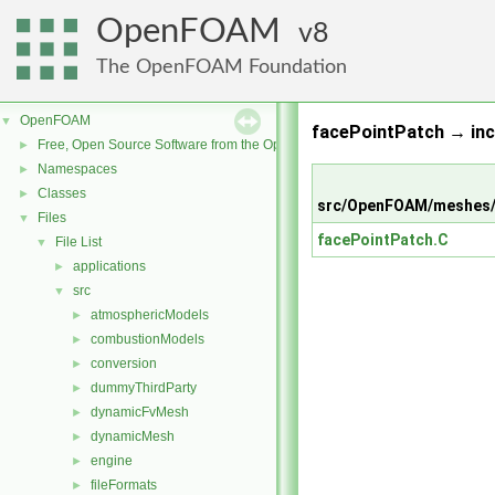
OpenFOAM
8
The OpenFOAM Foundation
OpenFOAM
▼
facePointPatch → inc
Free, Open Source Software from the OpenFOAM Foundation
►
Namespaces
►
Classes
►
src/OpenFOAM/meshes/
Files
▼
facePointPatch.C
File List
▼
applications
►
src
▼
atmosphericModels
►
combustionModels
►
conversion
►
dummyThirdParty
►
dynamicFvMesh
►
dynamicMesh
►
engine
►
fileFormats
►