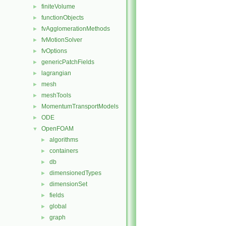
finiteVolume
►
functionObjects
►
fvAgglomerationMethods
►
fvMotionSolver
►
fvOptions
►
genericPatchFields
►
lagrangian
►
mesh
►
meshTools
►
MomentumTransportModels
►
ODE
►
OpenFOAM
▼
algorithms
►
containers
►
db
►
dimensionedTypes
►
dimensionSet
►
fields
►
global
►
graph
►