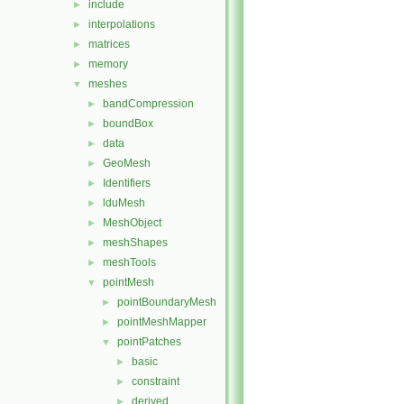
include
►
interpolations
►
matrices
►
memory
►
meshes
▼
bandCompression
►
boundBox
►
data
►
GeoMesh
►
Identifiers
►
lduMesh
►
MeshObject
►
meshShapes
►
meshTools
►
pointMesh
▼
pointBoundaryMesh
►
pointMeshMapper
►
pointPatches
▼
basic
►
constraint
►
derived
►