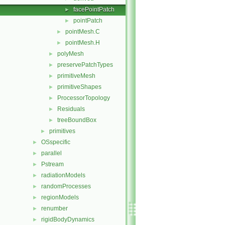
facePointPatch
►
pointPatch
►
pointMesh.C
►
pointMesh.H
►
polyMesh
►
preservePatchTypes
►
primitiveMesh
►
primitiveShapes
►
ProcessorTopology
►
Residuals
►
treeBoundBox
►
primitives
►
OSspecific
►
parallel
►
Pstream
►
radiationModels
►
randomProcesses
►
regionModels
►
renumber
►
rigidBodyDynamics
►