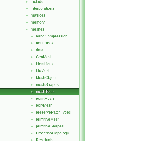
include
►
interpolations
►
matrices
►
memory
►
meshes
▼
bandCompression
►
boundBox
►
data
►
GeoMesh
►
Identifiers
►
lduMesh
►
MeshObject
►
meshShapes
►
meshTools
►
pointMesh
►
polyMesh
►
preservePatchTypes
►
primitiveMesh
►
primitiveShapes
►
ProcessorTopology
►
Residuals
►