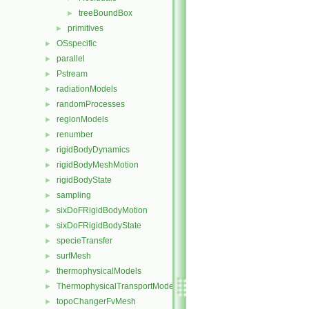
treeBoundBox
►
primitives
►
OSspecific
►
parallel
►
Pstream
►
radiationModels
►
randomProcesses
►
regionModels
►
renumber
►
rigidBodyDynamics
►
rigidBodyMeshMotion
►
rigidBodyState
►
sampling
►
sixDoFRigidBodyMotion
►
sixDoFRigidBodyState
►
specieTransfer
►
surfMesh
►
thermophysicalModels
►
ThermophysicalTransportModels
►
topoChangerFvMesh
►