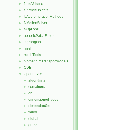
finiteVolume
►
functionObjects
►
fvAgglomerationMethods
►
fvMotionSolver
►
fvOptions
►
genericPatchFields
►
lagrangian
►
mesh
►
meshTools
►
MomentumTransportModels
►
ODE
►
OpenFOAM
▼
algorithms
►
containers
►
db
►
dimensionedTypes
►
dimensionSet
►
fields
►
global
►
graph
►