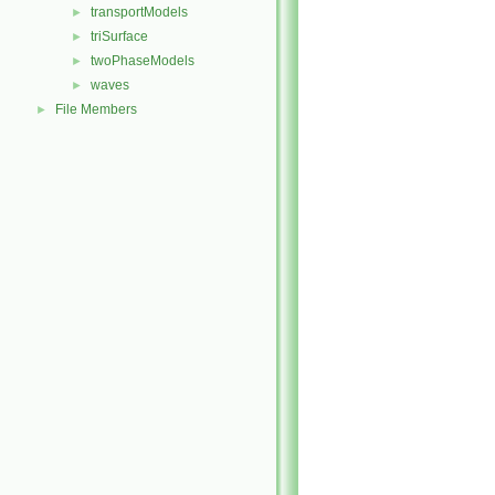
transportModels
►
triSurface
►
twoPhaseModels
►
waves
►
File Members
►