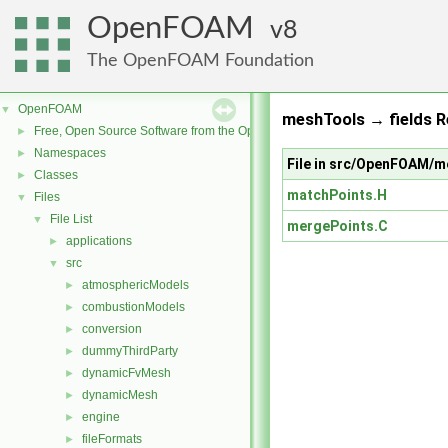
OpenFOAM
8
The OpenFOAM Foundation
OpenFOAM
▼
meshTools → fields R
Free, Open Source Software from the OpenFOAM Foundation
►
Namespaces
►
File in src/OpenFOAM/
Classes
►
matchPoints.H
Files
▼
File List
▼
mergePoints.C
applications
►
src
▼
atmosphericModels
►
combustionModels
►
conversion
►
dummyThirdParty
►
dynamicFvMesh
►
dynamicMesh
►
engine
►
fileFormats
►