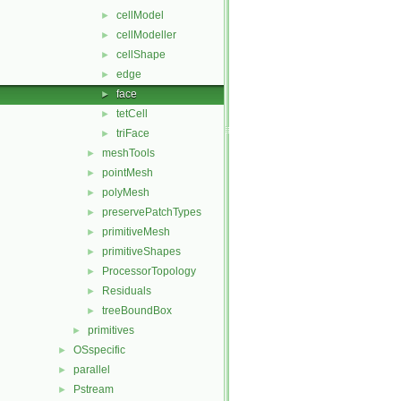
cellModel
►
cellModeller
►
cellShape
►
edge
►
face
►
tetCell
►
triFace
►
meshTools
►
pointMesh
►
polyMesh
►
preservePatchTypes
►
primitiveMesh
►
primitiveShapes
►
ProcessorTopology
►
Residuals
►
treeBoundBox
►
primitives
►
OSspecific
►
parallel
►
Pstream
►