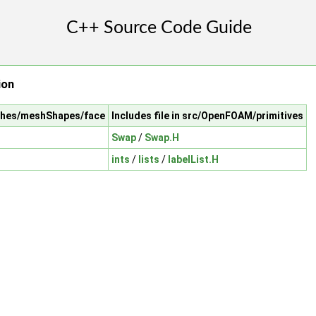
ion
shes/meshShapes/face
Includes file in src/OpenFOAM/primitives
Swap
/
Swap.H
ints
/
lists
/
labelList.H