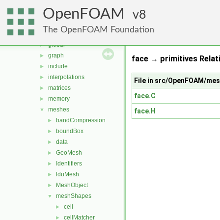
db
►
OpenFOAM
dimensionedTypes
8
►
dimensionSet
►
The OpenFOAM Foundation
fields
►
global
►
graph
►
face → primitives Relat
include
►
interpolations
►
File in src/OpenFOAM/me
matrices
►
face.C
memory
►
meshes
▼
face.H
bandCompression
►
boundBox
►
data
►
GeoMesh
►
Identifiers
►
lduMesh
►
MeshObject
►
meshShapes
▼
cell
►
cellMatcher
►