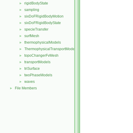
rigidBodyState
►
sampling
►
sixDoFRigidBodyMotion
►
sixDoFRigidBodyState
►
specieTransfer
►
surfMesh
►
thermophysicalModels
►
ThermophysicalTransportModels
►
topoChangerFvMesh
►
transportModels
►
triSurface
►
twoPhaseModels
►
waves
►
File Members
►