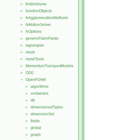
finiteVolume
►
functionObjects
►
fvAgglomerationMethods
►
fvMotionSolver
►
fvOptions
►
genericPatchFields
►
lagrangian
►
mesh
►
meshTools
►
MomentumTransportModels
►
ODE
►
OpenFOAM
▼
algorithms
►
containers
►
db
►
dimensionedTypes
►
dimensionSet
►
fields
►
global
►
graph
►