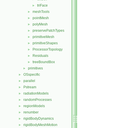
triFace
►
meshTools
►
pointMesh
►
polyMesh
►
preservePatchTypes
►
primitiveMesh
►
primitiveShapes
►
ProcessorTopology
►
Residuals
►
treeBoundBox
►
primitives
►
OSspecific
►
parallel
►
Pstream
►
radiationModels
►
randomProcesses
►
regionModels
►
renumber
►
rigidBodyDynamics
►
rigidBodyMeshMotion
►