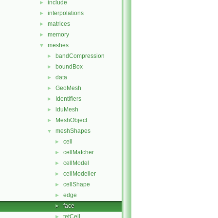
include
►
interpolations
►
matrices
►
memory
►
meshes
▼
bandCompression
►
boundBox
►
data
►
GeoMesh
►
Identifiers
►
lduMesh
►
MeshObject
►
meshShapes
▼
cell
►
cellMatcher
►
cellModel
►
cellModeller
►
cellShape
►
edge
►
face
►
tetCell
►