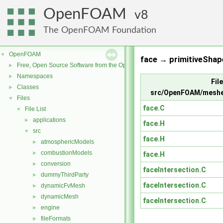
OpenFOAM
8
The OpenFOAM Foundation
OpenFOAM
▼
face → primitiveShap
Free, Open Source Software from the OpenFOAM Foundation
►
Namespaces
►
File
Classes
►
src/OpenFOAM/meshe
Files
▼
face.C
File List
▼
applications
►
face.H
src
▼
face.H
atmosphericModels
►
combustionModels
►
face.H
conversion
►
faceIntersection.C
dummyThirdParty
►
faceIntersection.C
dynamicFvMesh
►
dynamicMesh
►
faceIntersection.C
engine
►
fileFormats
►