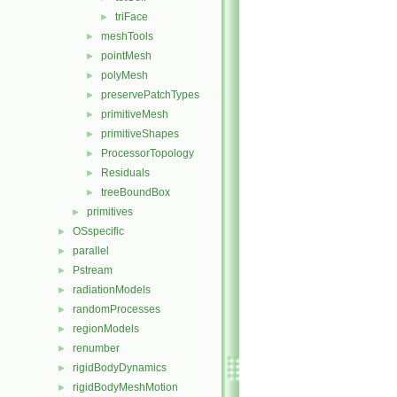
triFace
►
meshTools
►
pointMesh
►
polyMesh
►
preservePatchTypes
►
primitiveMesh
►
primitiveShapes
►
ProcessorTopology
►
Residuals
►
treeBoundBox
►
primitives
►
OSspecific
►
parallel
►
Pstream
►
radiationModels
►
randomProcesses
►
regionModels
►
renumber
►
rigidBodyDynamics
►
rigidBodyMeshMotion
►