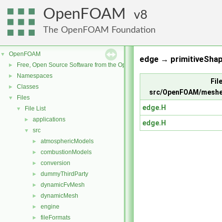
OpenFOAM
8
The OpenFOAM Foundation
OpenFOAM
▼
edge → primitiveShap
Free, Open Source Software from the OpenFOAM Foundation
►
Namespaces
►
File
Classes
►
src/OpenFOAM/mesh
Files
▼
edge.H
File List
▼
applications
►
edge.H
src
▼
atmosphericModels
►
combustionModels
►
conversion
►
dummyThirdParty
►
dynamicFvMesh
►
dynamicMesh
►
engine
►
fileFormats
►