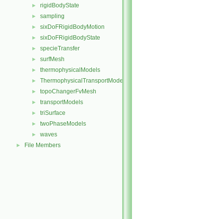
rigidBodyState
►
sampling
►
sixDoFRigidBodyMotion
►
sixDoFRigidBodyState
►
specieTransfer
►
surfMesh
►
thermophysicalModels
►
ThermophysicalTransportModels
►
topoChangerFvMesh
►
transportModels
►
triSurface
►
twoPhaseModels
►
waves
►
File Members
►