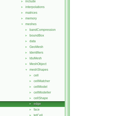
include
►
interpolations
►
matrices
►
memory
►
meshes
▼
bandCompression
►
boundBox
►
data
►
GeoMesh
►
Identifiers
►
lduMesh
►
MeshObject
►
meshShapes
▼
cell
►
cellMatcher
►
cellModel
►
cellModeller
►
cellShape
►
edge
►
face
►
tetCell
►