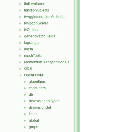
finiteVolume
►
functionObjects
►
fvAgglomerationMethods
►
fvMotionSolver
►
fvOptions
►
genericPatchFields
►
lagrangian
►
mesh
►
meshTools
►
MomentumTransportModels
►
ODE
►
OpenFOAM
▼
algorithms
►
containers
►
db
►
dimensionedTypes
►
dimensionSet
►
fields
►
global
►
graph
►