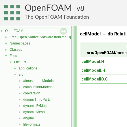
OpenFOAM
8
The OpenFOAM Foundation
OpenFOAM
▼
cellModel → db Relat
Free, Open Source Software from the OpenFOAM Foundation
►
Namespaces
►
Classes
►
src/OpenFOAM/mesh
Files
▼
cellModel.H
File List
▼
applications
►
cellModelI.H
src
▼
cellModelIO.C
atmosphericModels
►
combustionModels
►
conversion
►
dummyThirdParty
►
dynamicFvMesh
►
dynamicMesh
►
engine
►
fileFormats
►