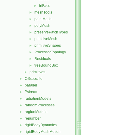
triFace
►
meshTools
►
pointMesh
►
polyMesh
►
preservePatchTypes
►
primitiveMesh
►
primitiveShapes
►
ProcessorTopology
►
Residuals
►
treeBoundBox
►
primitives
►
OSspecific
►
parallel
►
Pstream
►
radiationModels
►
randomProcesses
►
regionModels
►
renumber
►
rigidBodyDynamics
►
rigidBodyMeshMotion
►