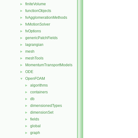
finiteVolume
►
functionObjects
►
fvAgglomerationMethods
►
fvMotionSolver
►
fvOptions
►
genericPatchFields
►
lagrangian
►
mesh
►
meshTools
►
MomentumTransportModels
►
ODE
►
OpenFOAM
▼
algorithms
►
containers
►
db
►
dimensionedTypes
►
dimensionSet
►
fields
►
global
►
graph
►