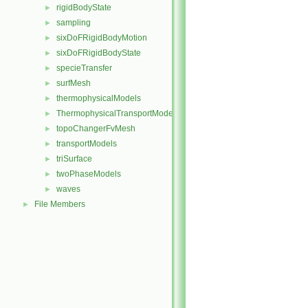
rigidBodyState
►
sampling
►
sixDoFRigidBodyMotion
►
sixDoFRigidBodyState
►
specieTransfer
►
surfMesh
►
thermophysicalModels
►
ThermophysicalTransportModels
►
topoChangerFvMesh
►
transportModels
►
triSurface
►
twoPhaseModels
►
waves
►
File Members
►