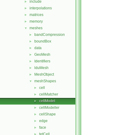
include
►
interpolations
►
matrices
►
memory
►
meshes
▼
bandCompression
►
boundBox
►
data
►
GeoMesh
►
Identifiers
►
lduMesh
►
MeshObject
►
meshShapes
▼
cell
►
cellMatcher
►
cellModel
►
cellModeller
►
cellShape
►
edge
►
face
►
tetCell
►