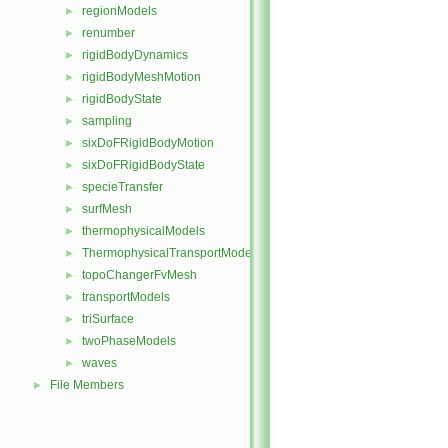
regionModels
►
renumber
►
rigidBodyDynamics
►
rigidBodyMeshMotion
►
rigidBodyState
►
sampling
►
sixDoFRigidBodyMotion
►
sixDoFRigidBodyState
►
specieTransfer
►
surfMesh
►
thermophysicalModels
►
ThermophysicalTransportModels
►
topoChangerFvMesh
►
transportModels
►
triSurface
►
twoPhaseModels
►
waves
►
File Members
►