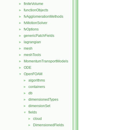
finiteVolume
►
functionObjects
►
fvAgglomerationMethods
►
fvMotionSolver
►
fvOptions
►
genericPatchFields
►
lagrangian
►
mesh
►
meshTools
►
MomentumTransportModels
►
ODE
►
OpenFOAM
▼
algorithms
►
containers
►
db
►
dimensionedTypes
►
dimensionSet
►
fields
▼
cloud
►
DimensionedFields
►