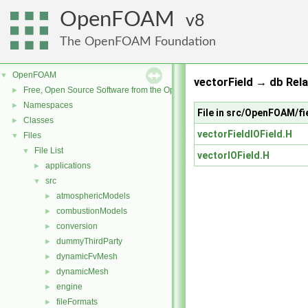
OpenFOAM
8
The OpenFOAM Foundation
OpenFOAM
▼
vectorField → db Rela
Free, Open Source Software from the OpenFOAM Foundation
►
Namespaces
►
File in src/OpenFOAM/fi
Classes
►
vectorFieldIOField.H
Files
▼
File List
▼
vectorIOField.H
applications
►
src
▼
atmosphericModels
►
combustionModels
►
conversion
►
dummyThirdParty
►
dynamicFvMesh
►
dynamicMesh
►
engine
►
fileFormats
►