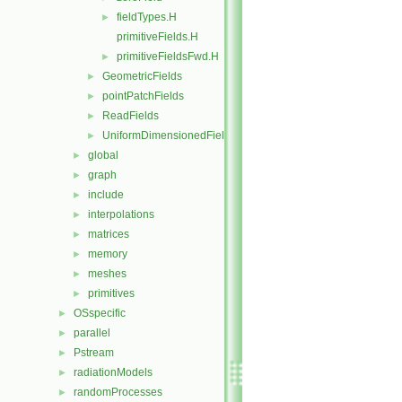
fieldTypes.H
►
primitiveFields.H
primitiveFieldsFwd.H
►
GeometricFields
►
pointPatchFields
►
ReadFields
►
UniformDimensionedFields
►
global
►
graph
►
include
►
interpolations
►
matrices
►
memory
►
meshes
►
primitives
►
OSspecific
►
parallel
►
Pstream
►
radiationModels
►
randomProcesses
►