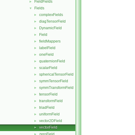
FieldFields
►
Fields
▼
complexFields
►
diagTensorField
►
DynamicField
►
Field
►
fieldMappers
►
labelField
►
oneField
►
quaternionField
►
scalarField
►
sphericalTensorField
►
symmTensorField
►
symmTransformField
►
tensorField
►
transformField
►
triadField
►
uniformField
►
vector2DField
►
vectorField
►
zeroField
►