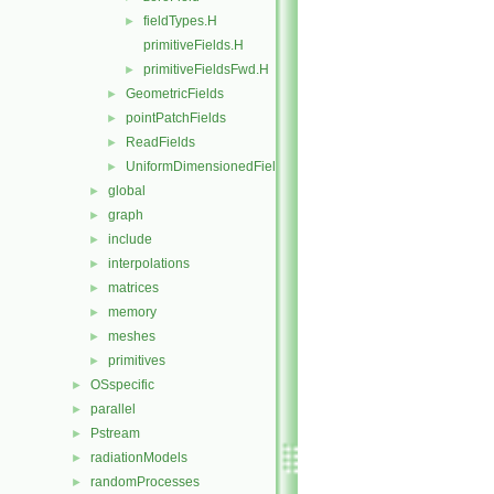
fieldTypes.H
►
primitiveFields.H
primitiveFieldsFwd.H
►
GeometricFields
►
pointPatchFields
►
ReadFields
►
UniformDimensionedFields
►
global
►
graph
►
include
►
interpolations
►
matrices
►
memory
►
meshes
►
primitives
►
OSspecific
►
parallel
►
Pstream
►
radiationModels
►
randomProcesses
►