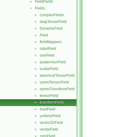
FieldFields
►
Fields
▼
complexFields
►
diagTensorField
►
DynamicField
►
Field
►
fieldMappers
►
labelField
►
oneField
►
quaternionField
►
scalarField
►
sphericalTensorField
►
symmTensorField
►
symmTransformField
►
tensorField
►
transformField
►
triadField
►
uniformField
►
vector2DField
►
vectorField
►
zeroField
►