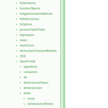
finiteVolume
►
functionObjects
►
fvAgglomerationMethods
►
fvMotionSolver
►
fvOptions
►
genericPatchFields
►
lagrangian
►
mesh
►
meshTools
►
MomentumTransportModels
►
ODE
►
OpenFOAM
▼
algorithms
►
containers
►
db
►
dimensionedTypes
►
dimensionSet
►
fields
▼
cloud
►
DimensionedFields
►