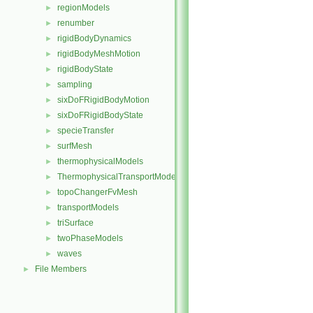
regionModels
►
renumber
►
rigidBodyDynamics
►
rigidBodyMeshMotion
►
rigidBodyState
►
sampling
►
sixDoFRigidBodyMotion
►
sixDoFRigidBodyState
►
specieTransfer
►
surfMesh
►
thermophysicalModels
►
ThermophysicalTransportModels
►
topoChangerFvMesh
►
transportModels
►
triSurface
►
twoPhaseModels
►
waves
►
File Members
►