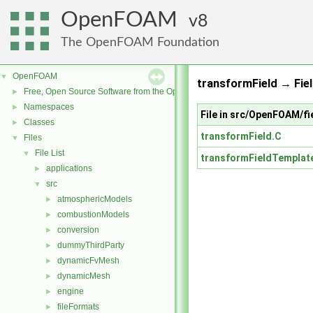
OpenFOAM
8
The OpenFOAM Foundation
OpenFOAM
▼
transformField → Fiel
Free, Open Source Software from the OpenFOAM Foundation
►
Namespaces
►
File in src/OpenFOAM/fi
Classes
►
transformField.C
Files
▼
File List
▼
transformFieldTemplat
applications
►
src
▼
atmosphericModels
►
combustionModels
►
conversion
►
dummyThirdParty
►
dynamicFvMesh
►
dynamicMesh
►
engine
►
fileFormats
►