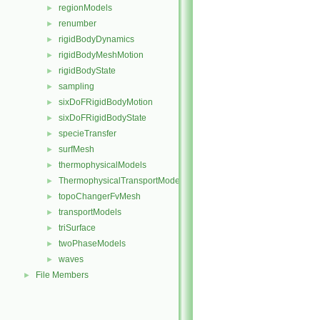
regionModels
►
renumber
►
rigidBodyDynamics
►
rigidBodyMeshMotion
►
rigidBodyState
►
sampling
►
sixDoFRigidBodyMotion
►
sixDoFRigidBodyState
►
specieTransfer
►
surfMesh
►
thermophysicalModels
►
ThermophysicalTransportModels
►
topoChangerFvMesh
►
transportModels
►
triSurface
►
twoPhaseModels
►
waves
►
File Members
►