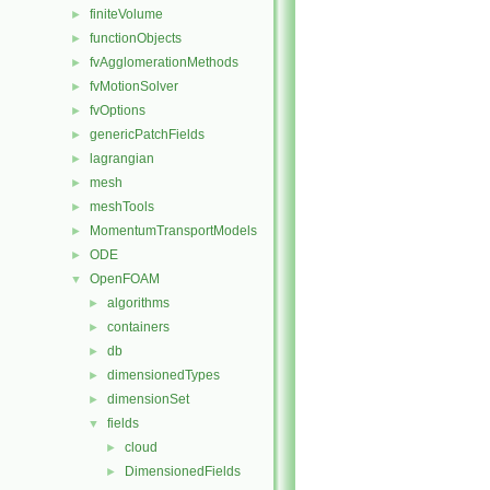
finiteVolume
►
functionObjects
►
fvAgglomerationMethods
►
fvMotionSolver
►
fvOptions
►
genericPatchFields
►
lagrangian
►
mesh
►
meshTools
►
MomentumTransportModels
►
ODE
►
OpenFOAM
▼
algorithms
►
containers
►
db
►
dimensionedTypes
►
dimensionSet
►
fields
▼
cloud
►
DimensionedFields
►