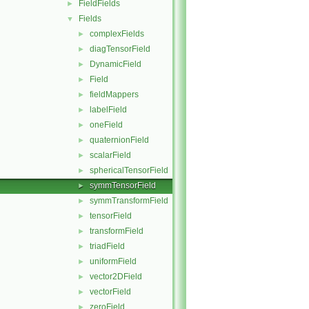
FieldFields
►
Fields
▼
complexFields
►
diagTensorField
►
DynamicField
►
Field
►
fieldMappers
►
labelField
►
oneField
►
quaternionField
►
scalarField
►
sphericalTensorField
►
symmTensorField
►
symmTransformField
►
tensorField
►
transformField
►
triadField
►
uniformField
►
vector2DField
►
vectorField
►
zeroField
►