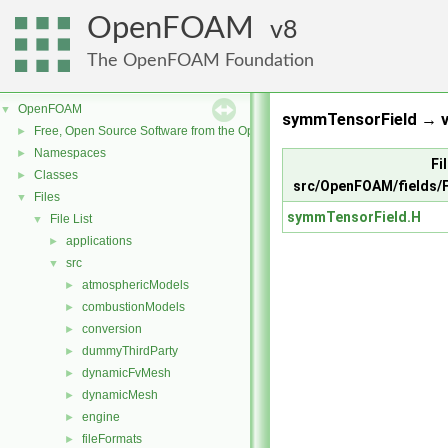
OpenFOAM
8
The OpenFOAM Foundation
OpenFOAM
▼
symmTensorField → ve
Free, Open Source Software from the OpenFOAM Foundation
►
Namespaces
►
Fi
Classes
►
src/OpenFOAM/fields/
Files
▼
symmTensorField.H
File List
▼
applications
►
src
▼
atmosphericModels
►
combustionModels
►
conversion
►
dummyThirdParty
►
dynamicFvMesh
►
dynamicMesh
►
engine
►
fileFormats
►