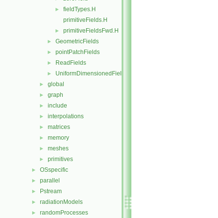
fieldTypes.H
►
primitiveFields.H
primitiveFieldsFwd.H
►
GeometricFields
►
pointPatchFields
►
ReadFields
►
UniformDimensionedFields
►
global
►
graph
►
include
►
interpolations
►
matrices
►
memory
►
meshes
►
primitives
►
OSspecific
►
parallel
►
Pstream
►
radiationModels
►
randomProcesses
►