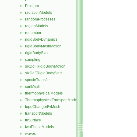
Pstream
►
radiationModels
►
randomProcesses
►
regionModels
►
renumber
►
rigidBodyDynamics
►
rigidBodyMeshMotion
►
rigidBodyState
►
sampling
►
sixDoFRigidBodyMotion
►
sixDoFRigidBodyState
►
specieTransfer
►
surfMesh
►
thermophysicalModels
►
ThermophysicalTransportModels
►
topoChangerFvMesh
►
transportModels
►
triSurface
►
twoPhaseModels
►
waves
►