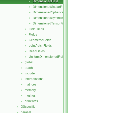
DimensionedField
►
DimensionedScalarField
►
DimensionedSphericalTensorField
►
DimensionedSymmTensorField
►
DimensionedTensorField
►
FieldFields
►
Fields
►
GeometricFields
►
pointPatchFields
►
ReadFields
►
UniformDimensionedFields
►
global
►
graph
►
include
►
interpolations
►
matrices
►
memory
►
meshes
►
primitives
►
OSspecific
►
parallel
►