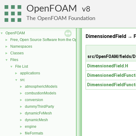
OpenFOAM
8
The OpenFOAM Foundation
OpenFOAM
▼
DimensionedField → F
Free, Open Source Software from the OpenFOAM Foundation
►
Namespaces
►
Classes
►
src/OpenFOAM/fields/D
Files
▼
DimensionedField.H
File List
▼
applications
►
DimensionedFieldFunct
src
▼
DimensionedFieldFunct
atmosphericModels
►
combustionModels
►
conversion
►
dummyThirdParty
►
dynamicFvMesh
►
dynamicMesh
►
engine
►
fileFormats
►