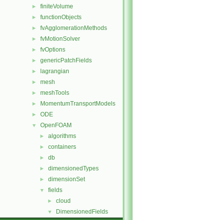
finiteVolume
►
functionObjects
►
fvAgglomerationMethods
►
fvMotionSolver
►
fvOptions
►
genericPatchFields
►
lagrangian
►
mesh
►
meshTools
►
MomentumTransportModels
►
ODE
►
OpenFOAM
▼
algorithms
►
containers
►
db
►
dimensionedTypes
►
dimensionSet
►
fields
▼
cloud
►
DimensionedFields
▼