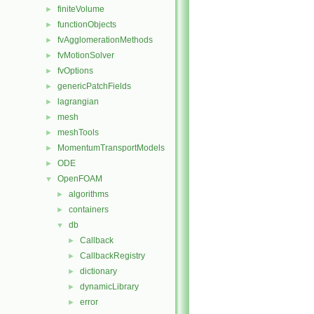
finiteVolume
►
functionObjects
►
fvAgglomerationMethods
►
fvMotionSolver
►
fvOptions
►
genericPatchFields
►
lagrangian
►
mesh
►
meshTools
►
MomentumTransportModels
►
ODE
►
OpenFOAM
▼
algorithms
►
containers
►
db
▼
Callback
►
CallbackRegistry
►
dictionary
►
dynamicLibrary
►
error
►