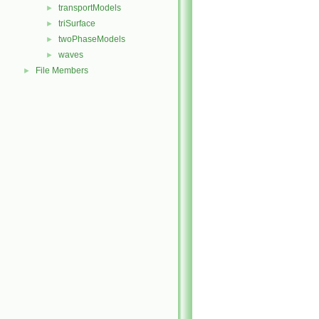
transportModels
►
triSurface
►
twoPhaseModels
►
waves
►
File Members
►