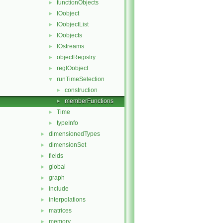
functionObjects
►
IOobject
►
IOobjectList
►
IOobjects
►
IOstreams
►
objectRegistry
►
regIOobject
►
runTimeSelection
▼
construction
►
memberFunctions
►
Time
►
typeInfo
►
dimensionedTypes
►
dimensionSet
►
fields
►
global
►
graph
►
include
►
interpolations
►
matrices
►
memory
►