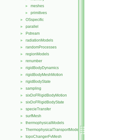
meshes
►
primitives
►
OSspecific
►
parallel
►
Pstream
►
radiationModels
►
randomProcesses
►
regionModels
►
renumber
►
rigidBodyDynamics
►
rigidBodyMeshMotion
►
rigidBodyState
►
sampling
►
sixDoFRigidBodyMotion
►
sixDoFRigidBodyState
►
specieTransfer
►
surfMesh
►
thermophysicalModels
►
ThermophysicalTransportModels
►
topoChangerFvMesh
►