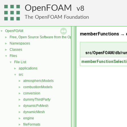
OpenFOAM
8
The OpenFOAM Foundation
OpenFOAM
▼
memberFunctions → c
Free, Open Source Software from the OpenFOAM Foundation
►
Namespaces
►
Classes
►
src/OpenFOAM/db/ru
Files
▼
memberFunctionSelecti
File List
▼
applications
►
src
▼
atmosphericModels
►
combustionModels
►
conversion
►
dummyThirdParty
►
dynamicFvMesh
►
dynamicMesh
►
engine
►
fileFormats
►