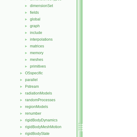
dimensionSet
►
fields
►
global
►
graph
►
include
►
interpolations
►
matrices
►
memory
►
meshes
►
primitives
►
OSspecific
►
parallel
►
Pstream
►
radiationModels
►
randomProcesses
►
regionModels
►
renumber
►
rigidBodyDynamics
►
rigidBodyMeshMotion
►
rigidBodyState
►