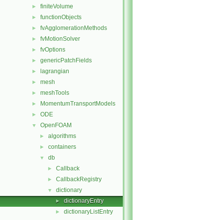
finiteVolume
►
functionObjects
►
fvAgglomerationMethods
►
fvMotionSolver
►
fvOptions
►
genericPatchFields
►
lagrangian
►
mesh
►
meshTools
►
MomentumTransportModels
►
ODE
►
OpenFOAM
▼
algorithms
►
containers
►
db
▼
Callback
►
CallbackRegistry
►
dictionary
▼
dictionaryEntry
►
dictionaryListEntry
►