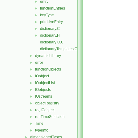
entry
►
functionEntries
►
keyType
►
primitiveEntry
►
dictionary.C
►
dictionary.H
►
dictionaryIO.C
dictionaryTemplates.C
dynamicLibrary
►
error
►
functionObjects
►
IOobject
►
IOobjectList
►
IOobjects
►
IOstreams
►
objectRegistry
►
regIOobject
►
runTimeSelection
►
Time
►
typeInfo
►
dimensionedTypes
►