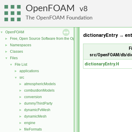
OpenFOAM
8
The OpenFOAM Foundation
OpenFOAM
▼
dictionaryEntry → ent
Free, Open Source Software from the OpenFOAM Foundation
►
Namespaces
►
F
Classes
►
src/OpenFOAM/db/dic
Files
▼
dictionaryEntry.H
File List
▼
applications
►
src
▼
atmosphericModels
►
combustionModels
►
conversion
►
dummyThirdParty
►
dynamicFvMesh
►
dynamicMesh
►
engine
►
fileFormats
►