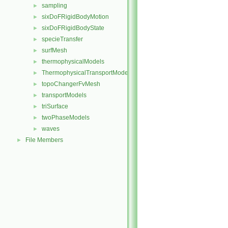
sampling
►
sixDoFRigidBodyMotion
►
sixDoFRigidBodyState
►
specieTransfer
►
surfMesh
►
thermophysicalModels
►
ThermophysicalTransportModels
►
topoChangerFvMesh
►
transportModels
►
triSurface
►
twoPhaseModels
►
waves
►
File Members
►