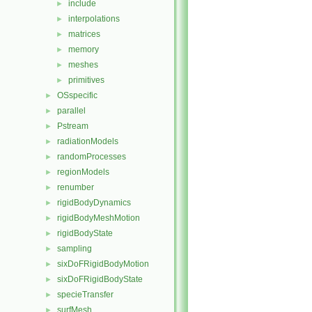
include
►
interpolations
►
matrices
►
memory
►
meshes
►
primitives
►
OSspecific
►
parallel
►
Pstream
►
radiationModels
►
randomProcesses
►
regionModels
►
renumber
►
rigidBodyDynamics
►
rigidBodyMeshMotion
►
rigidBodyState
►
sampling
►
sixDoFRigidBodyMotion
►
sixDoFRigidBodyState
►
specieTransfer
►
surfMesh
►