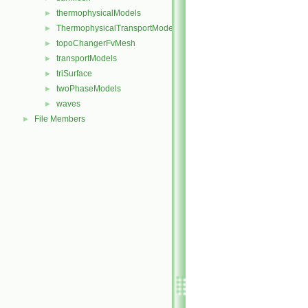
thermophysicalModels
►
ThermophysicalTransportModels
►
topoChangerFvMesh
►
transportModels
►
triSurface
►
twoPhaseModels
►
waves
►
File Members
►