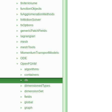
finiteVolume
►
functionObjects
►
fvAgglomerationMethods
►
fvMotionSolver
►
fvOptions
►
genericPatchFields
►
lagrangian
►
mesh
►
meshTools
►
MomentumTransportModels
►
ODE
►
OpenFOAM
▼
algorithms
►
containers
►
db
►
dimensionedTypes
►
dimensionSet
►
fields
►
global
►
graph
►