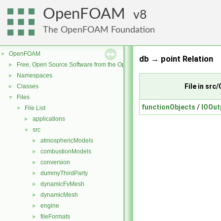
OpenFOAM
8
The OpenFOAM Foundation
OpenFOAM
▼
db → point Relation
Free, Open Source Software from the OpenFOAM Foundation
►
Namespaces
►
File in sr
Classes
►
Files
▼
functionObjects
/
IOOut
File List
▼
applications
►
src
▼
atmosphericModels
►
combustionModels
►
conversion
►
dummyThirdParty
►
dynamicFvMesh
►
dynamicMesh
►
engine
►
fileFormats
►