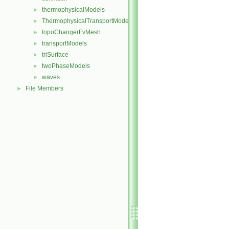
thermophysicalModels
►
ThermophysicalTransportModels
►
topoChangerFvMesh
►
transportModels
►
triSurface
►
twoPhaseModels
►
waves
►
File Members
►