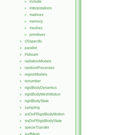
include
►
interpolations
►
matrices
►
memory
►
meshes
►
primitives
►
OSspecific
►
parallel
►
Pstream
►
radiationModels
►
randomProcesses
►
regionModels
►
renumber
►
rigidBodyDynamics
►
rigidBodyMeshMotion
►
rigidBodyState
►
sampling
►
sixDoFRigidBodyMotion
►
sixDoFRigidBodyState
►
specieTransfer
►
surfMesh
►