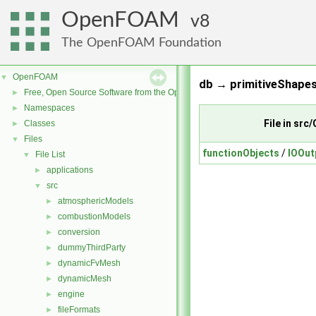
OpenFOAM
8
The OpenFOAM Foundation
OpenFOAM
▼
db → primitiveShapes
Free, Open Source Software from the OpenFOAM Foundation
►
Namespaces
►
File in sr
Classes
►
Files
▼
functionObjects
/
IOOut
File List
▼
applications
►
src
▼
atmosphericModels
►
combustionModels
►
conversion
►
dummyThirdParty
►
dynamicFvMesh
►
dynamicMesh
►
engine
►
fileFormats
►