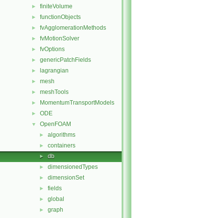
finiteVolume
►
functionObjects
►
fvAgglomerationMethods
►
fvMotionSolver
►
fvOptions
►
genericPatchFields
►
lagrangian
►
mesh
►
meshTools
►
MomentumTransportModels
►
ODE
►
OpenFOAM
▼
algorithms
►
containers
►
db
►
dimensionedTypes
►
dimensionSet
►
fields
►
global
►
graph
►