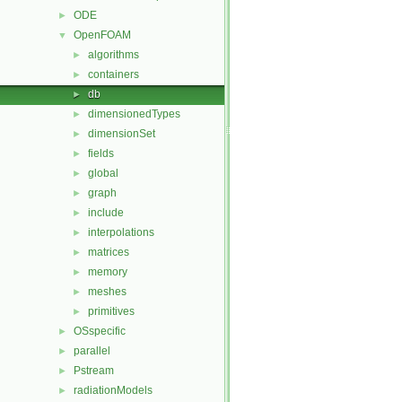
ODE
►
OpenFOAM
▼
algorithms
►
containers
►
db
►
dimensionedTypes
►
dimensionSet
►
fields
►
global
►
graph
►
include
►
interpolations
►
matrices
►
memory
►
meshes
►
primitives
►
OSspecific
►
parallel
►
Pstream
►
radiationModels
►