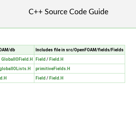
FOAM/db
Includes file in src/OpenFOAM/fields/Fields
/
GlobalIOField.H
Field
/
Field.H
globalIOLists.H
primitiveFields.H
ld.H
Field
/
Field.H