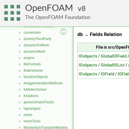
File List
▼
OpenFOAM
applications
8
►
src
▼
The OpenFOAM Foundation
atmosphericModels
►
combustionModels
►
conversion
►
db → Fields Relation
dummyThirdParty
►
dynamicFvMesh
►
File in src/Open
dynamicMesh
►
IOobjects
/
GlobalIOField
engine
►
fileFormats
►
IOobjects
/
GlobalIOList
/
finiteVolume
►
IOobjects
/
IOField
/
IOFie
functionObjects
►
fvAgglomerationMethods
►
fvMotionSolver
►
fvOptions
►
genericPatchFields
►
lagrangian
►
mesh
►
meshTools
►
MomentumTransportModels
►