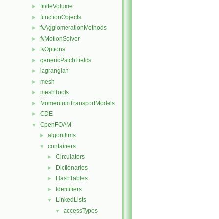
finiteVolume
►
functionObjects
►
fvAgglomerationMethods
►
fvMotionSolver
►
fvOptions
►
genericPatchFields
►
lagrangian
►
mesh
►
meshTools
►
MomentumTransportModels
►
ODE
►
OpenFOAM
▼
algorithms
►
containers
▼
Circulators
►
Dictionaries
►
HashTables
►
Identifiers
►
LinkedLists
▼
accessTypes
▼