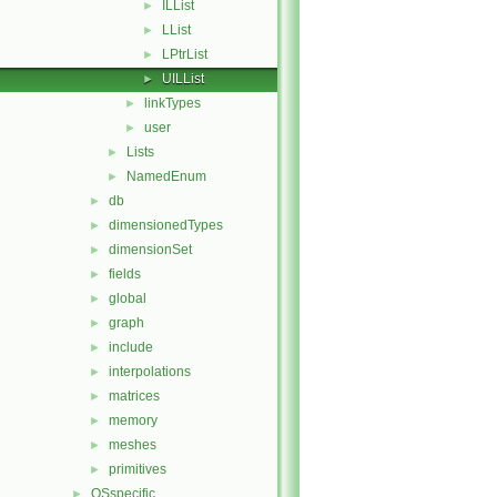
ILList
►
LList
►
LPtrList
►
UILList
►
linkTypes
►
user
►
Lists
►
NamedEnum
►
db
►
dimensionedTypes
►
dimensionSet
►
fields
►
global
►
graph
►
include
►
interpolations
►
matrices
►
memory
►
meshes
►
primitives
►
OSspecific
►