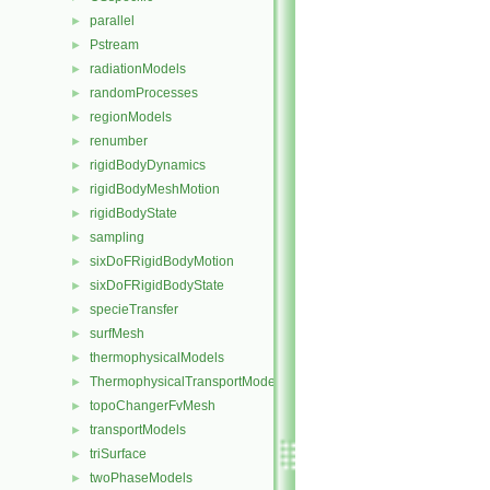
parallel
►
Pstream
►
radiationModels
►
randomProcesses
►
regionModels
►
renumber
►
rigidBodyDynamics
►
rigidBodyMeshMotion
►
rigidBodyState
►
sampling
►
sixDoFRigidBodyMotion
►
sixDoFRigidBodyState
►
specieTransfer
►
surfMesh
►
thermophysicalModels
►
ThermophysicalTransportModels
►
topoChangerFvMesh
►
transportModels
►
triSurface
►
twoPhaseModels
►