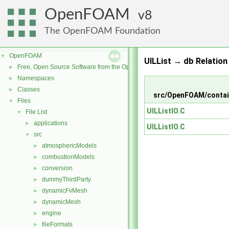
OpenFOAM
8
The OpenFOAM Foundation
OpenFOAM
▼
UILList → db Relation
Free, Open Source Software from the OpenFOAM Foundation
►
Namespaces
►
Classes
►
src/OpenFOAM/contai
Files
▼
UILListIO.C
File List
▼
applications
►
UILListIO.C
src
▼
atmosphericModels
►
combustionModels
►
conversion
►
dummyThirdParty
►
dynamicFvMesh
►
dynamicMesh
►
engine
►
fileFormats
►