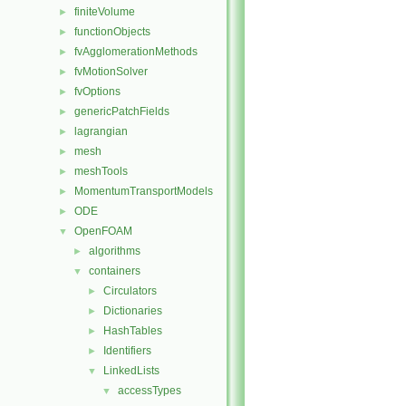
finiteVolume
►
functionObjects
►
fvAgglomerationMethods
►
fvMotionSolver
►
fvOptions
►
genericPatchFields
►
lagrangian
►
mesh
►
meshTools
►
MomentumTransportModels
►
ODE
►
OpenFOAM
▼
algorithms
►
containers
▼
Circulators
►
Dictionaries
►
HashTables
►
Identifiers
►
LinkedLists
▼
accessTypes
▼