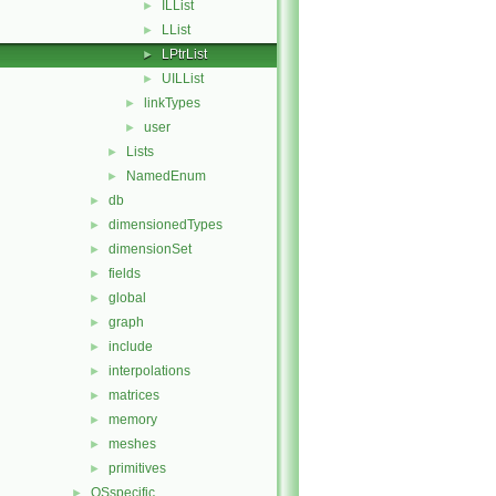
ILList
►
LList
►
LPtrList
►
UILList
►
linkTypes
►
user
►
Lists
►
NamedEnum
►
db
►
dimensionedTypes
►
dimensionSet
►
fields
►
global
►
graph
►
include
►
interpolations
►
matrices
►
memory
►
meshes
►
primitives
►
OSspecific
►