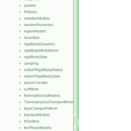
parallel
►
Pstream
►
radiationModels
►
randomProcesses
►
regionModels
►
renumber
►
rigidBodyDynamics
►
rigidBodyMeshMotion
►
rigidBodyState
►
sampling
►
sixDoFRigidBodyMotion
►
sixDoFRigidBodyState
►
specieTransfer
►
surfMesh
►
thermophysicalModels
►
ThermophysicalTransportModels
►
topoChangerFvMesh
►
transportModels
►
triSurface
►
twoPhaseModels
►