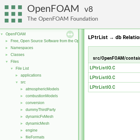
OpenFOAM
8
The OpenFOAM Foundation
OpenFOAM
▼
LPtrList → db Relatio
Free, Open Source Software from the OpenFOAM Foundation
►
Namespaces
►
Classes
►
src/OpenFOAM/contain
Files
▼
LPtrListIO.C
File List
▼
applications
►
LPtrListIO.C
src
▼
LPtrListIO.C
atmosphericModels
►
combustionModels
►
conversion
►
dummyThirdParty
►
dynamicFvMesh
►
dynamicMesh
►
engine
►
fileFormats
►