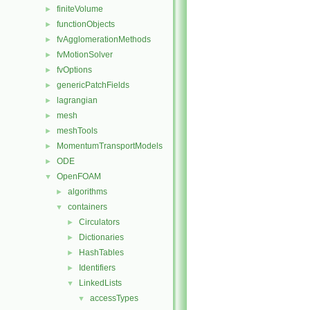
finiteVolume
►
functionObjects
►
fvAgglomerationMethods
►
fvMotionSolver
►
fvOptions
►
genericPatchFields
►
lagrangian
►
mesh
►
meshTools
►
MomentumTransportModels
►
ODE
►
OpenFOAM
▼
algorithms
►
containers
▼
Circulators
►
Dictionaries
►
HashTables
►
Identifiers
►
LinkedLists
▼
accessTypes
▼