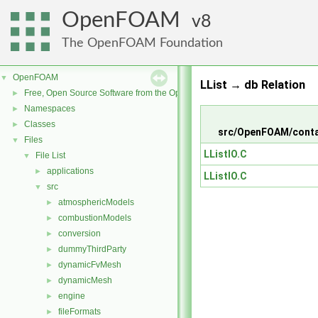
OpenFOAM
8
The OpenFOAM Foundation
OpenFOAM
▼
LList → db Relation
Free, Open Source Software from the OpenFOAM Foundation
►
Namespaces
►
Classes
►
src/OpenFOAM/conta
Files
▼
LListIO.C
File List
▼
applications
►
LListIO.C
src
▼
atmosphericModels
►
combustionModels
►
conversion
►
dummyThirdParty
►
dynamicFvMesh
►
dynamicMesh
►
engine
►
fileFormats
►