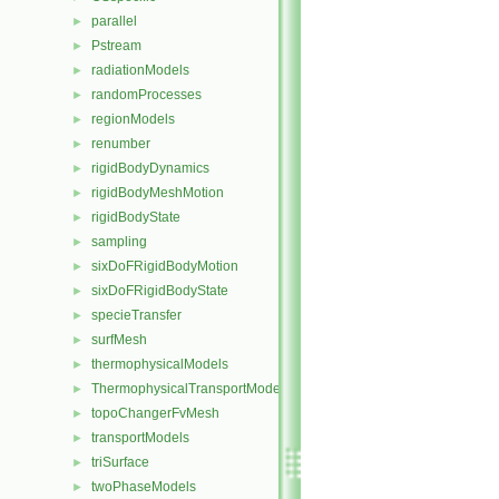
parallel
►
Pstream
►
radiationModels
►
randomProcesses
►
regionModels
►
renumber
►
rigidBodyDynamics
►
rigidBodyMeshMotion
►
rigidBodyState
►
sampling
►
sixDoFRigidBodyMotion
►
sixDoFRigidBodyState
►
specieTransfer
►
surfMesh
►
thermophysicalModels
►
ThermophysicalTransportModels
►
topoChangerFvMesh
►
transportModels
►
triSurface
►
twoPhaseModels
►