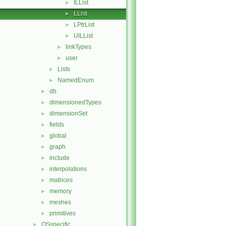
ILList
►
LList
►
LPtrList
►
UILList
►
linkTypes
►
user
►
Lists
►
NamedEnum
►
db
►
dimensionedTypes
►
dimensionSet
►
fields
►
global
►
graph
►
include
►
interpolations
►
matrices
►
memory
►
meshes
►
primitives
►
OSspecific
►