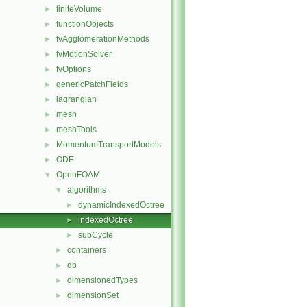
finiteVolume
►
functionObjects
►
fvAgglomerationMethods
►
fvMotionSolver
►
fvOptions
►
genericPatchFields
►
lagrangian
►
mesh
►
meshTools
►
MomentumTransportModels
►
ODE
►
OpenFOAM
▼
algorithms
▼
dynamicIndexedOctree
►
indexedOctree
►
subCycle
►
containers
►
db
►
dimensionedTypes
►
dimensionSet
►