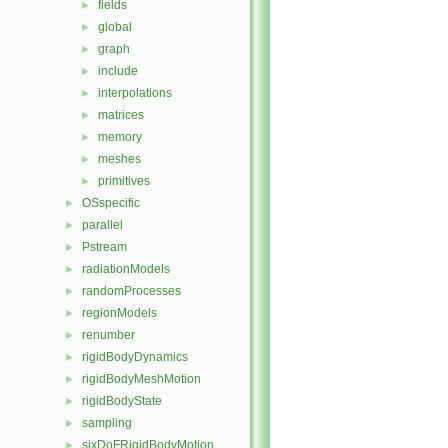
fields
►
global
►
graph
►
include
►
interpolations
►
matrices
►
memory
►
meshes
►
primitives
►
OSspecific
►
parallel
►
Pstream
►
radiationModels
►
randomProcesses
►
regionModels
►
renumber
►
rigidBodyDynamics
►
rigidBodyMeshMotion
►
rigidBodyState
►
sampling
►
sixDoFRigidBodyMotion
►