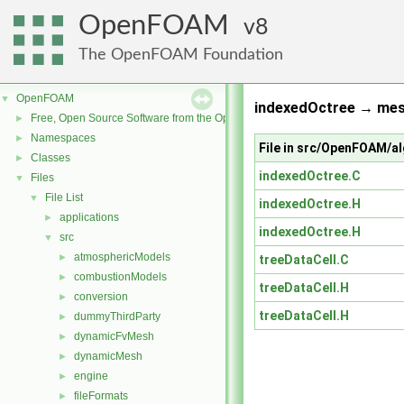
OpenFOAM
8
The OpenFOAM Foundation
OpenFOAM
▼
indexedOctree → mes
Free, Open Source Software from the OpenFOAM Foundation
►
Namespaces
►
File in src/OpenFOAM/a
Classes
►
indexedOctree.C
Files
▼
File List
▼
indexedOctree.H
applications
►
indexedOctree.H
src
▼
atmosphericModels
►
treeDataCell.C
combustionModels
►
treeDataCell.H
conversion
►
treeDataCell.H
dummyThirdParty
►
dynamicFvMesh
►
dynamicMesh
►
engine
►
fileFormats
►