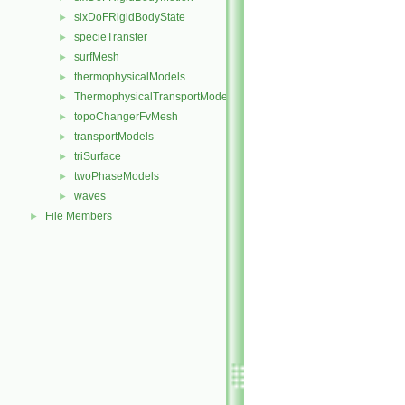
sixDoFRigidBodyState
►
specieTransfer
►
surfMesh
►
thermophysicalModels
►
ThermophysicalTransportModels
►
topoChangerFvMesh
►
transportModels
►
triSurface
►
twoPhaseModels
►
waves
►
File Members
►