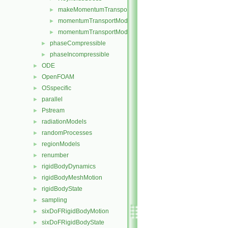
makeMomentumTransportModel.H
►
momentumTransportModel.C
►
momentumTransportModel.H
►
phaseCompressible
►
phaseIncompressible
►
ODE
►
OpenFOAM
►
OSspecific
►
parallel
►
Pstream
►
radiationModels
►
randomProcesses
►
regionModels
►
renumber
►
rigidBodyDynamics
►
rigidBodyMeshMotion
►
rigidBodyState
►
sampling
►
sixDoFRigidBodyMotion
►
sixDoFRigidBodyState
►