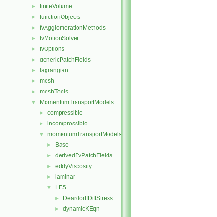
finiteVolume
►
functionObjects
►
fvAgglomerationMethods
►
fvMotionSolver
►
fvOptions
►
genericPatchFields
►
lagrangian
►
mesh
►
meshTools
►
MomentumTransportModels
▼
compressible
►
incompressible
►
momentumTransportModels
▼
Base
►
derivedFvPatchFields
►
eddyViscosity
►
laminar
►
LES
▼
DeardorffDiffStress
►
dynamicKEqn
►