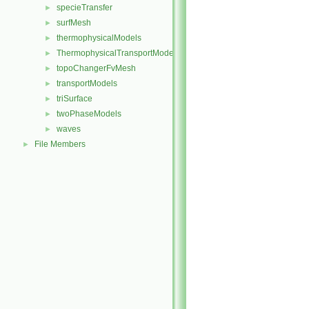
specieTransfer
►
surfMesh
►
thermophysicalModels
►
ThermophysicalTransportModels
►
topoChangerFvMesh
►
transportModels
►
triSurface
►
twoPhaseModels
►
waves
►
File Members
►