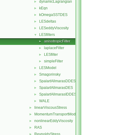
dynamicLagrangian
►
kEqn
►
kOmegaSSTDES
►
LESdeltas
►
LESeddyViscosity
►
LESfilters
▼
anisotropicFilter
►
laplaceFilter
►
LESfilter
►
simpleFilter
►
LESModel
►
Smagorinsky
►
SpalartAllmarasDDES
►
SpalartAllmarasDES
►
SpalartAllmarasIDDES
►
WALE
►
linearViscousStress
►
MomentumTransportModel
►
nonlinearEddyViscosity
►
RAS
►
ReynoldsStress
►