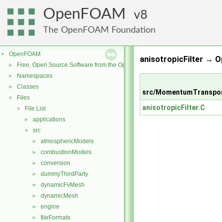
OpenFOAM
8
The OpenFOAM Foundation
OpenFOAM
▼
anisotropicFilter → 
Free, Open Source Software from the OpenFOAM Foundation
►
Namespaces
►
Classes
►
src/MomentumTransport
Files
▼
anisotropicFilter.C
File List
▼
applications
►
src
▼
atmosphericModels
►
combustionModels
►
conversion
►
dummyThirdParty
►
dynamicFvMesh
►
dynamicMesh
►
engine
►
fileFormats
►