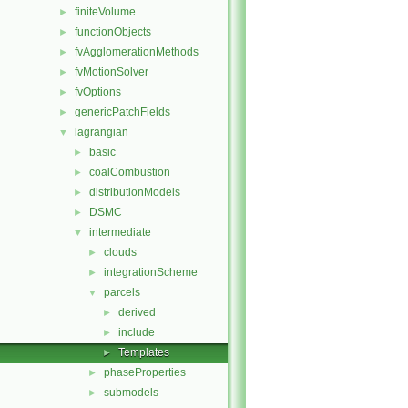
finiteVolume
►
functionObjects
►
fvAgglomerationMethods
►
fvMotionSolver
►
fvOptions
►
genericPatchFields
►
lagrangian
▼
basic
►
coalCombustion
►
distributionModels
►
DSMC
►
intermediate
▼
clouds
►
integrationScheme
►
parcels
▼
derived
►
include
►
Templates
►
phaseProperties
►
submodels
►