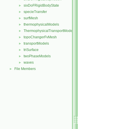
sixDoFRigidBodyState
►
specieTransfer
►
surfMesh
►
thermophysicalModels
►
ThermophysicalTransportModels
►
topoChangerFvMesh
►
transportModels
►
triSurface
►
twoPhaseModels
►
waves
►
File Members
►