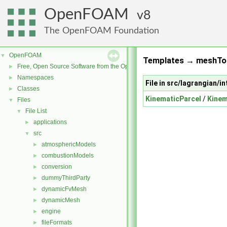
OpenFOAM
8
The OpenFOAM Foundation
OpenFOAM
▼
Templates → meshToo
Free, Open Source Software from the OpenFOAM Foundation
►
Namespaces
►
File in src/lagrangian/
Classes
►
KinematicParcel
/
Kinem
Files
▼
File List
▼
applications
►
src
▼
atmosphericModels
►
combustionModels
►
conversion
►
dummyThirdParty
►
dynamicFvMesh
►
dynamicMesh
►
engine
►
fileFormats
►