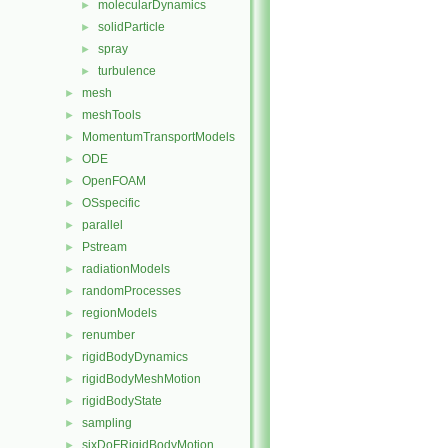
molecularDynamics
►
solidParticle
►
spray
►
turbulence
►
mesh
►
meshTools
►
MomentumTransportModels
►
ODE
►
OpenFOAM
►
OSspecific
►
parallel
►
Pstream
►
radiationModels
►
randomProcesses
►
regionModels
►
renumber
►
rigidBodyDynamics
►
rigidBodyMeshMotion
►
rigidBodyState
►
sampling
►
sixDoFRigidBodyMotion
►