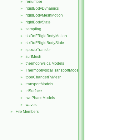
renumber
►
rigidBodyDynamics
►
rigidBodyMeshMotion
►
rigidBodyState
►
sampling
►
sixDoFRigidBodyMotion
►
sixDoFRigidBodyState
►
specieTransfer
►
surfMesh
►
thermophysicalModels
►
ThermophysicalTransportModels
►
topoChangerFvMesh
►
transportModels
►
triSurface
►
twoPhaseModels
►
waves
►
File Members
►