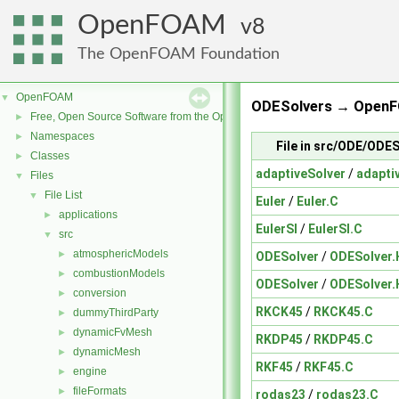
OpenFOAM
8
The OpenFOAM Foundation
OpenFOAM
▼
ODESolvers → OpenF
Free, Open Source Software from the OpenFOAM Foundation
►
Namespaces
►
File in src/ODE/ODE
Classes
►
adaptiveSolver
/
adapti
Files
▼
File List
▼
Euler
/
Euler.C
applications
►
EulerSI
/
EulerSI.C
src
▼
atmosphericModels
►
ODESolver
/
ODESolver.
combustionModels
►
ODESolver
/
ODESolver.
conversion
►
RKCK45
/
RKCK45.C
dummyThirdParty
►
dynamicFvMesh
►
RKDP45
/
RKDP45.C
dynamicMesh
►
RKF45
/
RKF45.C
engine
►
fileFormats
►
rodas23
/
rodas23.C