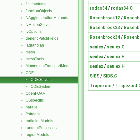
finiteVolume
►
rodas34
/
rodas34.C
functionObjects
►
Rosenbrock12
/
Rosenb
fvAgglomerationMethods
►
fvMotionSolver
►
Rosenbrock23
/
Rosenb
fvOptions
►
Rosenbrock34
/
Rosenb
genericPatchFields
►
lagrangian
►
seulex
/
seulex.C
mesh
►
seulex
/
seulex.H
meshTools
►
seulex
/
seulex.H
MomentumTransportModels
►
ODE
▼
SIBS
/
SIBS.C
ODESolvers
►
Trapezoid
/
Trapezoid.
ODESystem
►
OpenFOAM
►
OSspecific
►
parallel
►
Pstream
►
radiationModels
►
randomProcesses
►
regionModels
►