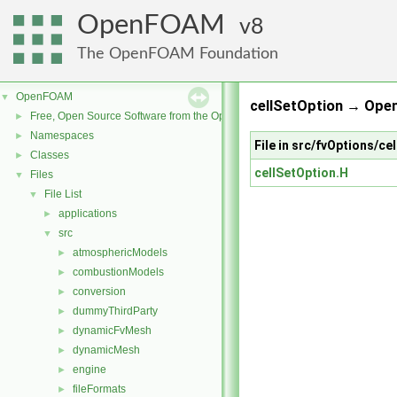
OpenFOAM
8
The OpenFOAM Foundation
OpenFOAM
▼
cellSetOption → Ope
Free, Open Source Software from the OpenFOAM Foundation
►
Namespaces
►
File in src/fvOptions/ce
Classes
►
cellSetOption.H
Files
▼
File List
▼
applications
►
src
▼
atmosphericModels
►
combustionModels
►
conversion
►
dummyThirdParty
►
dynamicFvMesh
►
dynamicMesh
►
engine
►
fileFormats
►