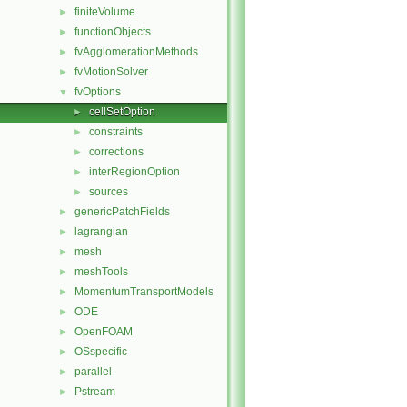
finiteVolume
►
functionObjects
►
fvAgglomerationMethods
►
fvMotionSolver
►
fvOptions
▼
cellSetOption
►
constraints
►
corrections
►
interRegionOption
►
sources
►
genericPatchFields
►
lagrangian
►
mesh
►
meshTools
►
MomentumTransportModels
►
ODE
►
OpenFOAM
►
OSspecific
►
parallel
►
Pstream
►