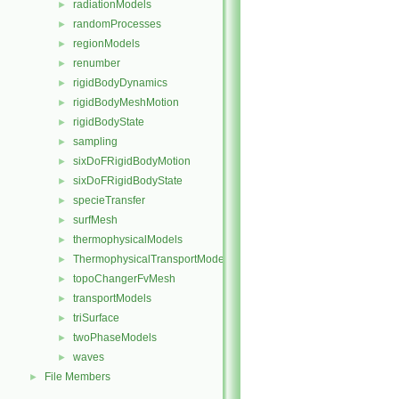
radiationModels
►
randomProcesses
►
regionModels
►
renumber
►
rigidBodyDynamics
►
rigidBodyMeshMotion
►
rigidBodyState
►
sampling
►
sixDoFRigidBodyMotion
►
sixDoFRigidBodyState
►
specieTransfer
►
surfMesh
►
thermophysicalModels
►
ThermophysicalTransportModels
►
topoChangerFvMesh
►
transportModels
►
triSurface
►
twoPhaseModels
►
waves
►
File Members
►