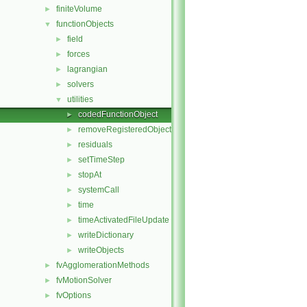
finiteVolume
►
functionObjects
▼
field
►
forces
►
lagrangian
►
solvers
►
utilities
▼
codedFunctionObject
►
removeRegisteredObject
►
residuals
►
setTimeStep
►
stopAt
►
systemCall
►
time
►
timeActivatedFileUpdate
►
writeDictionary
►
writeObjects
►
fvAgglomerationMethods
►
fvMotionSolver
►
fvOptions
►