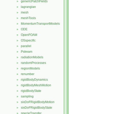
genericPatchFields
►
lagrangian
►
mesh
►
meshTools
►
MomentumTransportModels
►
ODE
►
OpenFOAM
►
OSspecific
►
parallel
►
Pstream
►
radiationModels
►
randomProcesses
►
regionModels
►
renumber
►
rigidBodyDynamics
►
rigidBodyMeshMotion
►
rigidBodyState
►
sampling
►
sixDoFRigidBodyMotion
►
sixDoFRigidBodyState
►
specieTransfer
►