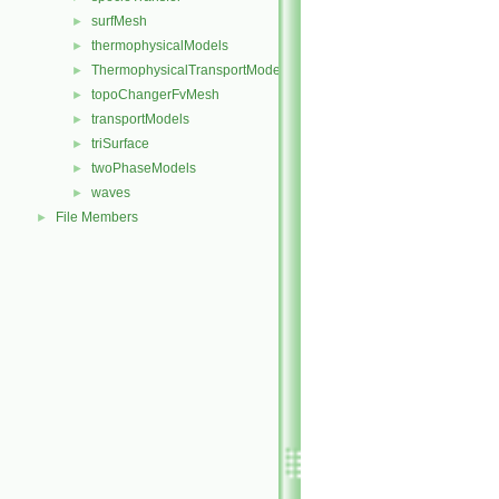
surfMesh
►
thermophysicalModels
►
ThermophysicalTransportModels
►
topoChangerFvMesh
►
transportModels
►
triSurface
►
twoPhaseModels
►
waves
►
File Members
►