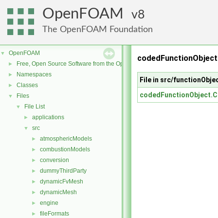
OpenFOAM
8
The OpenFOAM Foundation
OpenFOAM
▼
codedFunctionObject 
Free, Open Source Software from the OpenFOAM Foundation
►
Namespaces
►
File in src/functionObj
Classes
►
codedFunctionObject.C
Files
▼
File List
▼
applications
►
src
▼
atmosphericModels
►
combustionModels
►
conversion
►
dummyThirdParty
►
dynamicFvMesh
►
dynamicMesh
►
engine
►
fileFormats
►