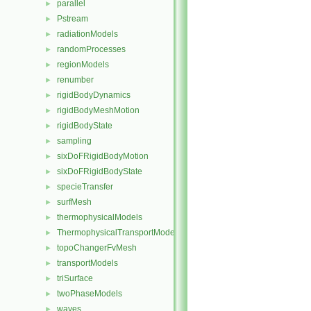
parallel
►
Pstream
►
radiationModels
►
randomProcesses
►
regionModels
►
renumber
►
rigidBodyDynamics
►
rigidBodyMeshMotion
►
rigidBodyState
►
sampling
►
sixDoFRigidBodyMotion
►
sixDoFRigidBodyState
►
specieTransfer
►
surfMesh
►
thermophysicalModels
►
ThermophysicalTransportModels
►
topoChangerFvMesh
►
transportModels
►
triSurface
►
twoPhaseModels
►
waves
►