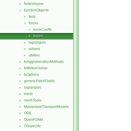
finiteVolume
►
functionObjects
▼
field
►
forces
▼
forceCoeffs
►
forces
►
lagrangian
►
solvers
►
utilities
►
fvAgglomerationMethods
►
fvMotionSolver
►
fvOptions
►
genericPatchFields
►
lagrangian
►
mesh
►
meshTools
►
MomentumTransportModels
►
ODE
►
OpenFOAM
►
OSspecific
►