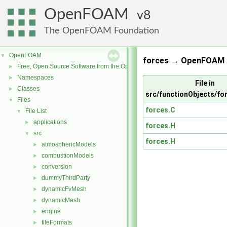
OpenFOAM
8
The OpenFOAM Foundation
OpenFOAM
▼
forces → OpenFOAM R
Free, Open Source Software from the OpenFOAM Foundation
►
Namespaces
►
File in
Classes
►
src/functionObjects/fo
Files
▼
forces.C
File List
▼
applications
►
forces.H
src
▼
forces.H
atmosphericModels
►
combustionModels
►
conversion
►
dummyThirdParty
►
dynamicFvMesh
►
dynamicMesh
►
engine
►
fileFormats
►