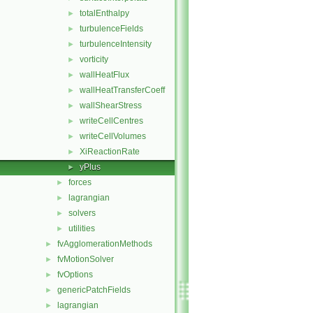
totalEnthalpy
►
turbulenceFields
►
turbulenceIntensity
►
vorticity
►
wallHeatFlux
►
wallHeatTransferCoeff
►
wallShearStress
►
writeCellCentres
►
writeCellVolumes
►
XiReactionRate
►
yPlus
►
forces
►
lagrangian
►
solvers
►
utilities
►
fvAgglomerationMethods
►
fvMotionSolver
►
fvOptions
►
genericPatchFields
►
lagrangian
►