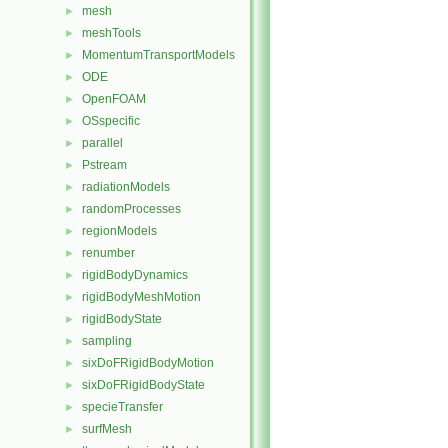
mesh
►
meshTools
►
MomentumTransportModels
►
ODE
►
OpenFOAM
►
OSspecific
►
parallel
►
Pstream
►
radiationModels
►
randomProcesses
►
regionModels
►
renumber
►
rigidBodyDynamics
►
rigidBodyMeshMotion
►
rigidBodyState
►
sampling
►
sixDoFRigidBodyMotion
►
sixDoFRigidBodyState
►
specieTransfer
►
surfMesh
►