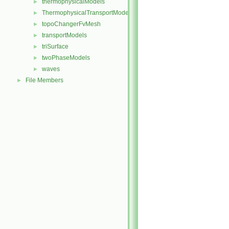
thermophysicalModels
►
ThermophysicalTransportModels
►
topoChangerFvMesh
►
transportModels
►
triSurface
►
twoPhaseModels
►
waves
►
File Members
►