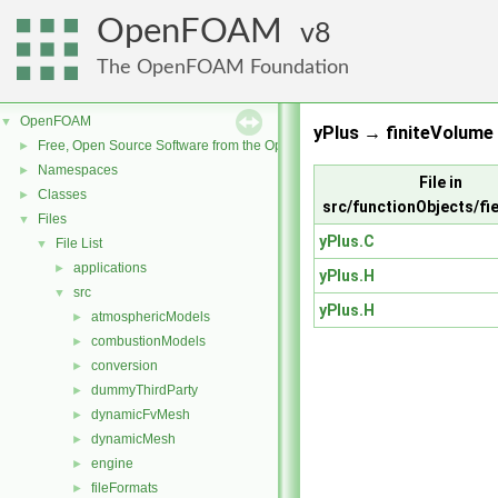
OpenFOAM
8
The OpenFOAM Foundation
OpenFOAM
▼
yPlus → finiteVolume 
Free, Open Source Software from the OpenFOAM Foundation
►
Namespaces
►
File in
Classes
►
src/functionObjects/fi
Files
▼
yPlus.C
File List
▼
applications
►
yPlus.H
src
▼
yPlus.H
atmosphericModels
►
combustionModels
►
conversion
►
dummyThirdParty
►
dynamicFvMesh
►
dynamicMesh
►
engine
►
fileFormats
►