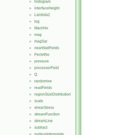
histogram
►
interfaceHeight
►
Lambda2
►
log
►
MachNo
►
mag
►
magSqr
►
nearWallFields
►
PecletNo
►
pressure
►
processorField
►
Q
►
randomise
►
readFields
►
regionSizeDistribution
►
scale
►
shearStress
►
streamFunction
►
streamLine
►
subtract
►
surfaceInterpolate
►