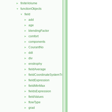
finiteVolume
►
functionObjects
▼
field
▼
add
►
age
►
blendingFactor
►
comfort
►
components
►
CourantNo
►
ddt
►
div
►
enstrophy
►
fieldAverage
►
fieldCoordinateSystemTransform
►
fieldExpression
►
fieldMinMax
►
fieldsExpression
►
fieldValues
►
flowType
►
grad
►