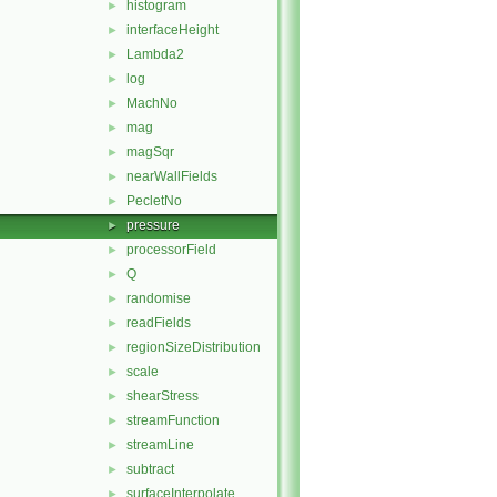
histogram
►
interfaceHeight
►
Lambda2
►
log
►
MachNo
►
mag
►
magSqr
►
nearWallFields
►
PecletNo
►
pressure
►
processorField
►
Q
►
randomise
►
readFields
►
regionSizeDistribution
►
scale
►
shearStress
►
streamFunction
►
streamLine
►
subtract
►
surfaceInterpolate
►