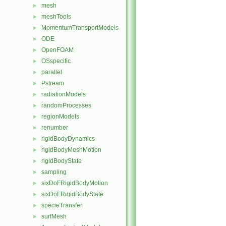
mesh
►
meshTools
►
MomentumTransportModels
►
ODE
►
OpenFOAM
►
OSspecific
►
parallel
►
Pstream
►
radiationModels
►
randomProcesses
►
regionModels
►
renumber
►
rigidBodyDynamics
►
rigidBodyMeshMotion
►
rigidBodyState
►
sampling
►
sixDoFRigidBodyMotion
►
sixDoFRigidBodyState
►
specieTransfer
►
surfMesh
►