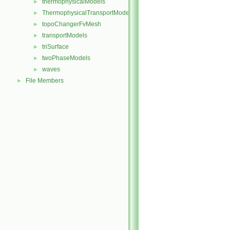
thermophysicalModels
►
ThermophysicalTransportModels
►
topoChangerFvMesh
►
transportModels
►
triSurface
►
twoPhaseModels
►
waves
►
File Members
►