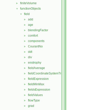
finiteVolume
►
functionObjects
▼
field
▼
add
►
age
►
blendingFactor
►
comfort
►
components
►
CourantNo
►
ddt
►
div
►
enstrophy
►
fieldAverage
►
fieldCoordinateSystemTransform
►
fieldExpression
►
fieldMinMax
►
fieldsExpression
►
fieldValues
►
flowType
►
grad
►