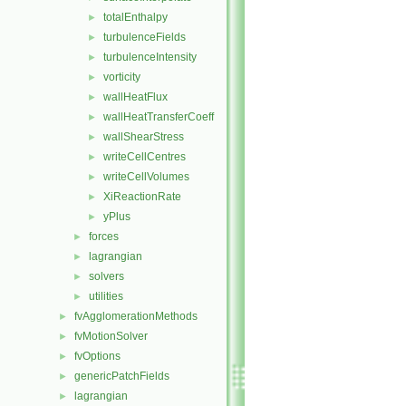
totalEnthalpy
►
turbulenceFields
►
turbulenceIntensity
►
vorticity
►
wallHeatFlux
►
wallHeatTransferCoeff
►
wallShearStress
►
writeCellCentres
►
writeCellVolumes
►
XiReactionRate
►
yPlus
►
forces
►
lagrangian
►
solvers
►
utilities
►
fvAgglomerationMethods
►
fvMotionSolver
►
fvOptions
►
genericPatchFields
►
lagrangian
►