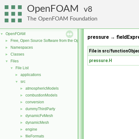
OpenFOAM
8
The OpenFOAM Foundation
OpenFOAM
▼
pressure → fieldExpr
Free, Open Source Software from the OpenFOAM Foundation
►
Namespaces
►
File in src/functionObje
Classes
►
pressure.H
Files
▼
File List
▼
applications
►
src
▼
atmosphericModels
►
combustionModels
►
conversion
►
dummyThirdParty
►
dynamicFvMesh
►
dynamicMesh
►
engine
►
fileFormats
►