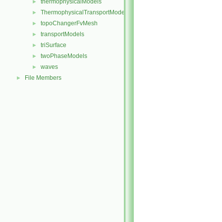
thermophysicalModels
►
ThermophysicalTransportModels
►
topoChangerFvMesh
►
transportModels
►
triSurface
►
twoPhaseModels
►
waves
►
File Members
►