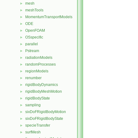
mesh
►
meshTools
►
MomentumTransportModels
►
ODE
►
OpenFOAM
►
OSspecific
►
parallel
►
Pstream
►
radiationModels
►
randomProcesses
►
regionModels
►
renumber
►
rigidBodyDynamics
►
rigidBodyMeshMotion
►
rigidBodyState
►
sampling
►
sixDoFRigidBodyMotion
►
sixDoFRigidBodyState
►
specieTransfer
►
surfMesh
►