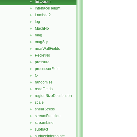
histogram
►
interfaceHeight
►
Lambda2
►
log
►
MachNo
►
mag
►
magSqr
►
nearWallFields
►
PecletNo
►
pressure
►
processorField
►
Q
►
randomise
►
readFields
►
regionSizeDistribution
►
scale
►
shearStress
►
streamFunction
►
streamLine
►
subtract
►
surfaceInterpolate
►