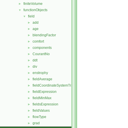
finiteVolume
►
functionObjects
▼
field
▼
add
►
age
►
blendingFactor
►
comfort
►
components
►
CourantNo
►
ddt
►
div
►
enstrophy
►
fieldAverage
►
fieldCoordinateSystemTransform
►
fieldExpression
►
fieldMinMax
►
fieldsExpression
►
fieldValues
►
flowType
►
grad
►