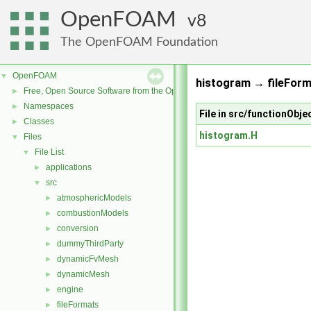
OpenFOAM
8
The OpenFOAM Foundation
OpenFOAM
▼
histogram → fileForm
Free, Open Source Software from the OpenFOAM Foundation
►
Namespaces
►
File in src/functionObj
Classes
►
histogram.H
Files
▼
File List
▼
applications
►
src
▼
atmosphericModels
►
combustionModels
►
conversion
►
dummyThirdParty
►
dynamicFvMesh
►
dynamicMesh
►
engine
►
fileFormats
►