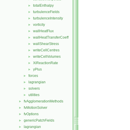
totalEnthalpy
►
turbulenceFields
►
turbulenceIntensity
►
vorticity
►
wallHeatFlux
►
wallHeatTransferCoeff
►
wallShearStress
►
writeCellCentres
►
writeCellVolumes
►
XiReactionRate
►
yPlus
►
forces
►
lagrangian
►
solvers
►
utilities
►
fvAgglomerationMethods
►
fvMotionSolver
►
fvOptions
►
genericPatchFields
►
lagrangian
►