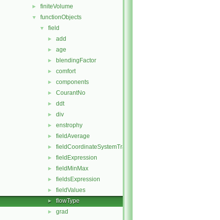
finiteVolume
►
functionObjects
▼
field
▼
add
►
age
►
blendingFactor
►
comfort
►
components
►
CourantNo
►
ddt
►
div
►
enstrophy
►
fieldAverage
►
fieldCoordinateSystemTransform
►
fieldExpression
►
fieldMinMax
►
fieldsExpression
►
fieldValues
►
flowType
►
grad
►