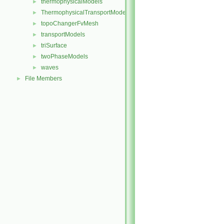
thermophysicalModels
►
ThermophysicalTransportModels
►
topoChangerFvMesh
►
transportModels
►
triSurface
►
twoPhaseModels
►
waves
►
File Members
►