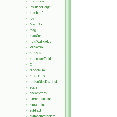
histogram
►
interfaceHeight
►
Lambda2
►
log
►
MachNo
►
mag
►
magSqr
►
nearWallFields
►
PecletNo
►
pressure
►
processorField
►
Q
►
randomise
►
readFields
►
regionSizeDistribution
►
scale
►
shearStress
►
streamFunction
►
streamLine
►
subtract
►
surfaceInterpolate
►