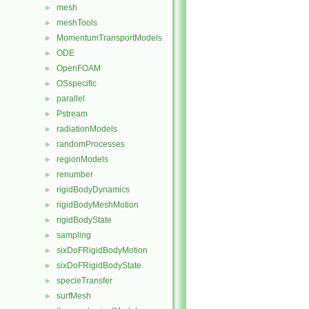
mesh
►
meshTools
►
MomentumTransportModels
►
ODE
►
OpenFOAM
►
OSspecific
►
parallel
►
Pstream
►
radiationModels
►
randomProcesses
►
regionModels
►
renumber
►
rigidBodyDynamics
►
rigidBodyMeshMotion
►
rigidBodyState
►
sampling
►
sixDoFRigidBodyMotion
►
sixDoFRigidBodyState
►
specieTransfer
►
surfMesh
►