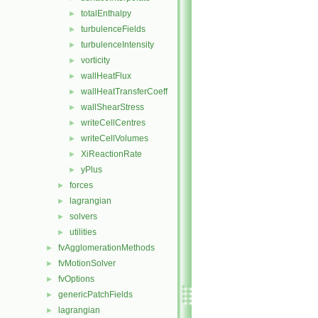
totalEnthalpy
►
turbulenceFields
►
turbulenceIntensity
►
vorticity
►
wallHeatFlux
►
wallHeatTransferCoeff
►
wallShearStress
►
writeCellCentres
►
writeCellVolumes
►
XiReactionRate
►
yPlus
►
forces
►
lagrangian
►
solvers
►
utilities
►
fvAgglomerationMethods
►
fvMotionSolver
►
fvOptions
►
genericPatchFields
►
lagrangian
►