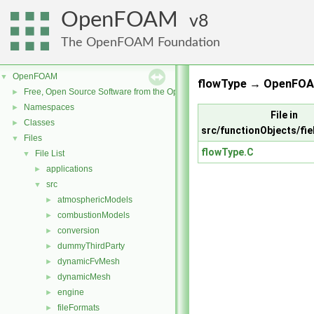
OpenFOAM
8
The OpenFOAM Foundation
OpenFOAM
▼
flowType → OpenFOA
Free, Open Source Software from the OpenFOAM Foundation
►
Namespaces
►
File in
Classes
►
src/functionObjects/fie
Files
▼
flowType.C
File List
▼
applications
►
src
▼
atmosphericModels
►
combustionModels
►
conversion
►
dummyThirdParty
►
dynamicFvMesh
►
dynamicMesh
►
engine
►
fileFormats
►