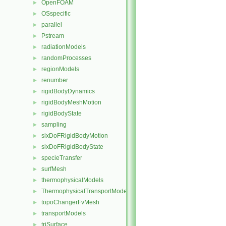
OpenFOAM
►
OSspecific
►
parallel
►
Pstream
►
radiationModels
►
randomProcesses
►
regionModels
►
renumber
►
rigidBodyDynamics
►
rigidBodyMeshMotion
►
rigidBodyState
►
sampling
►
sixDoFRigidBodyMotion
►
sixDoFRigidBodyState
►
specieTransfer
►
surfMesh
►
thermophysicalModels
►
ThermophysicalTransportModels
►
topoChangerFvMesh
►
transportModels
►
triSurface
►