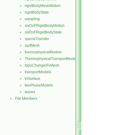
rigidBodyMeshMotion
►
rigidBodyState
►
sampling
►
sixDoFRigidBodyMotion
►
sixDoFRigidBodyState
►
specieTransfer
►
surfMesh
►
thermophysicalModels
►
ThermophysicalTransportModels
►
topoChangerFvMesh
►
transportModels
►
triSurface
►
twoPhaseModels
►
waves
►
File Members
►