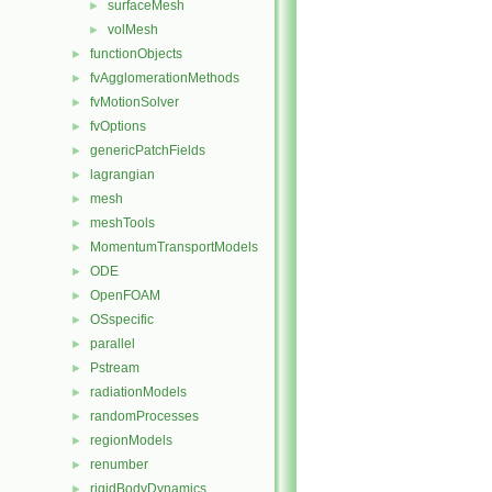
surfaceMesh
►
volMesh
►
functionObjects
►
fvAgglomerationMethods
►
fvMotionSolver
►
fvOptions
►
genericPatchFields
►
lagrangian
►
mesh
►
meshTools
►
MomentumTransportModels
►
ODE
►
OpenFOAM
►
OSspecific
►
parallel
►
Pstream
►
radiationModels
►
randomProcesses
►
regionModels
►
renumber
►
rigidBodyDynamics
►