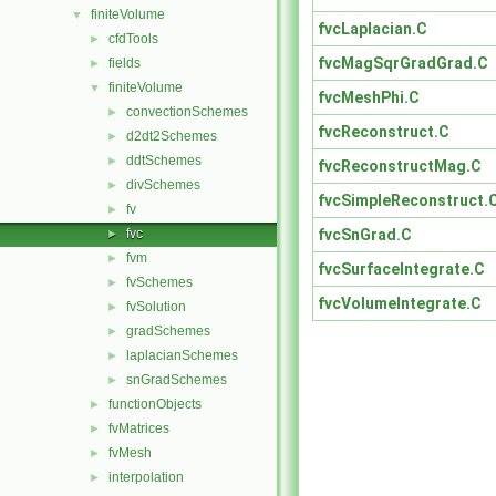
finiteVolume
▼
fvcLaplacian.C
cfdTools
►
fvcMagSqrGradGrad.C
fields
►
finiteVolume
▼
fvcMeshPhi.C
convectionSchemes
►
fvcReconstruct.C
d2dt2Schemes
►
ddtSchemes
►
fvcReconstructMag.C
divSchemes
►
fvcSimpleReconstruct.
fv
►
fvcSnGrad.C
fvc
►
fvm
►
fvcSurfaceIntegrate.C
fvSchemes
►
fvcVolumeIntegrate.C
fvSolution
►
gradSchemes
►
laplacianSchemes
►
snGradSchemes
►
functionObjects
►
fvMatrices
►
fvMesh
►
interpolation
►