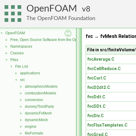
OpenFOAM
8
The OpenFOAM Foundation
OpenFOAM
▼
fvc → fvMesh Relatio
Free, Open Source Software from the OpenFOAM Foundation
►
Namespaces
►
File in src/finiteVolume
Classes
►
fvcAverage.C
Files
▼
File List
▼
fvcCellReduce.C
applications
►
fvcCurl.C
src
▼
atmosphericModels
►
fvcD2dt2.C
combustionModels
►
fvcDdt.C
conversion
►
fvcDDt.C
dummyThirdParty
►
dynamicFvMesh
►
fvcDiv.C
dynamicMesh
►
fvcFluxTemplates.C
engine
►
fileFormats
►
fvcGrad.C