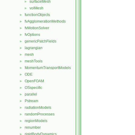
surfaceMesh
►
volMesh
►
functionObjects
►
fvAgglomerationMethods
►
fvMotionSolver
►
fvOptions
►
genericPatchFields
►
lagrangian
►
mesh
►
meshTools
►
MomentumTransportModels
►
ODE
►
OpenFOAM
►
OSspecific
►
parallel
►
Pstream
►
radiationModels
►
randomProcesses
►
regionModels
►
renumber
►
rigidBodyDynamics
►