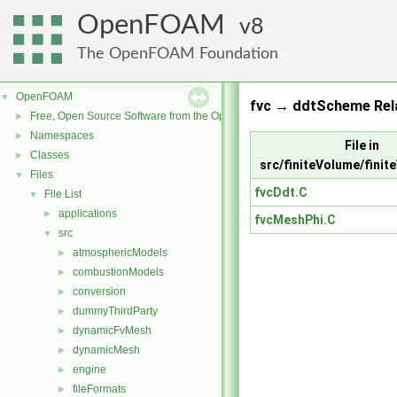
OpenFOAM
8
The OpenFOAM Foundation
OpenFOAM
▼
fvc → ddtScheme Rel
Free, Open Source Software from the OpenFOAM Foundation
►
Namespaces
►
File in
Classes
►
src/finiteVolume/finit
Files
▼
fvcDdt.C
File List
▼
applications
►
fvcMeshPhi.C
src
▼
atmosphericModels
►
combustionModels
►
conversion
►
dummyThirdParty
►
dynamicFvMesh
►
dynamicMesh
►
engine
►
fileFormats
►