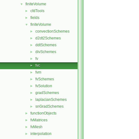
finiteVolume
▼
cfdTools
►
fields
►
finiteVolume
▼
convectionSchemes
►
d2dt2Schemes
►
ddtSchemes
►
divSchemes
►
fv
►
fvc
►
fvm
►
fvSchemes
►
fvSolution
►
gradSchemes
►
laplacianSchemes
►
snGradSchemes
►
functionObjects
►
fvMatrices
►
fvMesh
►
interpolation
►