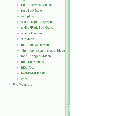
rigidBodyMeshMotion
►
rigidBodyState
►
sampling
►
sixDoFRigidBodyMotion
►
sixDoFRigidBodyState
►
specieTransfer
►
surfMesh
►
thermophysicalModels
►
ThermophysicalTransportModels
►
topoChangerFvMesh
►
transportModels
►
triSurface
►
twoPhaseModels
►
waves
►
File Members
►