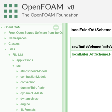
OpenFOAM
8
The OpenFOAM Foundation
OpenFOAM
▼
localEulerDdtScheme
Free, Open Source Software from the OpenFOAM Foundation
►
Namespaces
►
Classes
►
src/finiteVolume/fini
Files
▼
localEulerDdtScheme.H
File List
▼
applications
►
src
▼
atmosphericModels
►
combustionModels
►
conversion
►
dummyThirdParty
►
dynamicFvMesh
►
dynamicMesh
►
engine
►
fileFormats
►