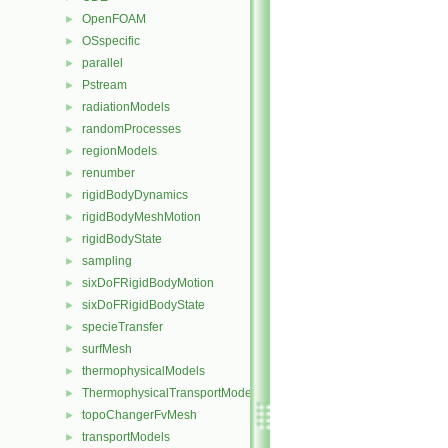
OpenFOAM
►
OSspecific
►
parallel
►
Pstream
►
radiationModels
►
randomProcesses
►
regionModels
►
renumber
►
rigidBodyDynamics
►
rigidBodyMeshMotion
►
rigidBodyState
►
sampling
►
sixDoFRigidBodyMotion
►
sixDoFRigidBodyState
►
specieTransfer
►
surfMesh
►
thermophysicalModels
►
ThermophysicalTransportModels
►
topoChangerFvMesh
►
transportModels
►