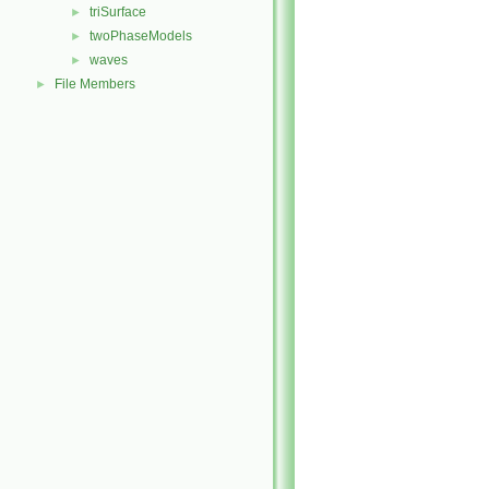
triSurface
►
twoPhaseModels
►
waves
►
File Members
►