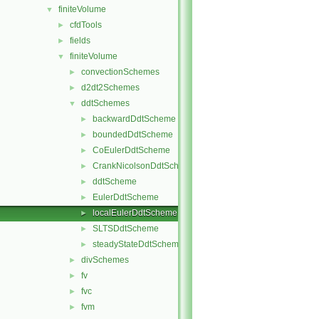
finiteVolume
▼
cfdTools
►
fields
►
finiteVolume
▼
convectionSchemes
►
d2dt2Schemes
►
ddtSchemes
▼
backwardDdtScheme
►
boundedDdtScheme
►
CoEulerDdtScheme
►
CrankNicolsonDdtScheme
►
ddtScheme
►
EulerDdtScheme
►
localEulerDdtScheme
►
SLTSDdtScheme
►
steadyStateDdtScheme
►
divSchemes
►
fv
►
fvc
►
fvm
►