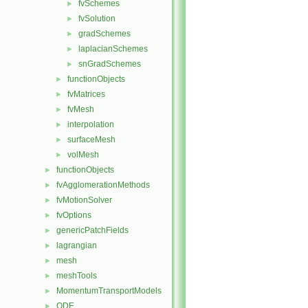
fvSchemes
►
fvSolution
►
gradSchemes
►
laplacianSchemes
►
snGradSchemes
►
functionObjects
►
fvMatrices
►
fvMesh
►
interpolation
►
surfaceMesh
►
volMesh
►
functionObjects
►
fvAgglomerationMethods
►
fvMotionSolver
►
fvOptions
►
genericPatchFields
►
lagrangian
►
mesh
►
meshTools
►
MomentumTransportModels
►
ODE
►