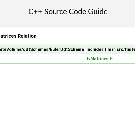
trices Relation
/finiteVolume/ddtSchemes/EulerDdtScheme
Includes file in src/fin
fvMatrices.H