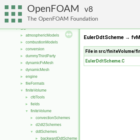
Classes
►
OpenFOAM
Files
8
▼
File List
▼
The OpenFOAM Foundation
applications
►
src
▼
atmosphericModels
►
EulerDdtScheme → fvMa
combustionModels
►
conversion
►
File in src/finiteVolume
dummyThirdParty
►
EulerDdtScheme.C
dynamicFvMesh
►
dynamicMesh
►
engine
►
fileFormats
►
finiteVolume
▼
cfdTools
►
fields
►
finiteVolume
▼
convectionSchemes
►
d2dt2Schemes
►
ddtSchemes
▼
backwardDdtScheme
►