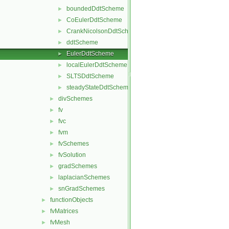
boundedDdtScheme
►
CoEulerDdtScheme
►
CrankNicolsonDdtScheme
►
ddtScheme
►
EulerDdtScheme
►
localEulerDdtScheme
►
SLTSDdtScheme
►
steadyStateDdtScheme
►
divSchemes
►
fv
►
fvc
►
fvm
►
fvSchemes
►
fvSolution
►
gradSchemes
►
laplacianSchemes
►
snGradSchemes
►
functionObjects
►
fvMatrices
►
fvMesh
►