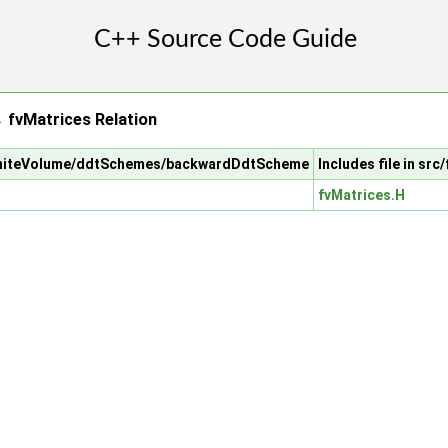
fvMatrices Relation
e/finiteVolume/ddtSchemes/backwardDdtScheme
Includes file in sr
fvMatrices.H