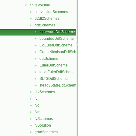
finiteVolume
▼
convectionSchemes
►
d2dt2Schemes
►
ddtSchemes
▼
backwardDdtScheme
►
boundedDdtScheme
►
CoEulerDdtScheme
►
CrankNicolsonDdtScheme
►
ddtScheme
►
EulerDdtScheme
►
localEulerDdtScheme
►
SLTSDdtScheme
►
steadyStateDdtScheme
►
divSchemes
►
fv
►
fvc
►
fvm
►
fvSchemes
►
fvSolution
►
gradSchemes
►