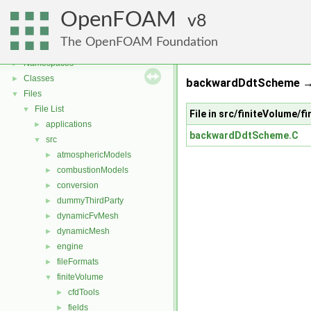
OpenFOAM
8
OpenFOAM
▼
The OpenFOAM Foundation
Free, Open Source Software from the OpenFOAM Foundation
►
Namespaces
►
Classes
►
backwardDdtScheme → 
Files
▼
File List
▼
File in src/finiteVolum
applications
►
backwardDdtScheme.C
src
▼
atmosphericModels
►
combustionModels
►
conversion
►
dummyThirdParty
►
dynamicFvMesh
►
dynamicMesh
►
engine
►
fileFormats
►
finiteVolume
▼
cfdTools
►
fields
►