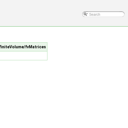
c/finiteVolume/fvMatrices