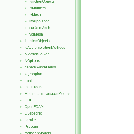
functionObjects
►
fvMatrices
►
fvMesh
►
interpolation
►
surfaceMesh
►
volMesh
►
functionObjects
►
fvAgglomerationMethods
►
fvMotionSolver
►
fvOptions
►
genericPatchFields
►
lagrangian
►
mesh
►
meshTools
►
MomentumTransportModels
►
ODE
►
OpenFOAM
►
OSspecific
►
parallel
►
Pstream
►
radiationModels
►