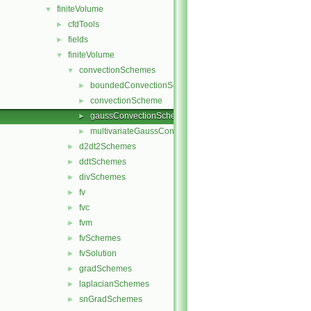
finiteVolume
▼
cfdTools
►
fields
►
finiteVolume
▼
convectionSchemes
▼
boundedConvectionScheme
►
convectionScheme
►
gaussConvectionScheme
►
multivariateGaussConvectionScheme
►
d2dt2Schemes
►
ddtSchemes
►
divSchemes
►
fv
►
fvc
►
fvm
►
fvSchemes
►
fvSolution
►
gradSchemes
►
laplacianSchemes
►
snGradSchemes
►