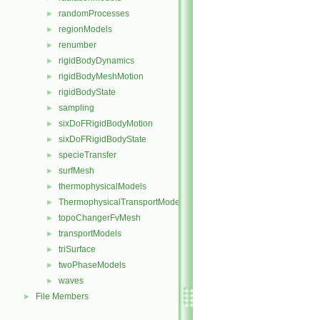
randomProcesses
►
regionModels
►
renumber
►
rigidBodyDynamics
►
rigidBodyMeshMotion
►
rigidBodyState
►
sampling
►
sixDoFRigidBodyMotion
►
sixDoFRigidBodyState
►
specieTransfer
►
surfMesh
►
thermophysicalModels
►
ThermophysicalTransportModels
►
topoChangerFvMesh
►
transportModels
►
triSurface
►
twoPhaseModels
►
waves
►
File Members
►