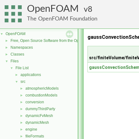
OpenFOAM
8
The OpenFOAM Foundation
OpenFOAM
▼
gaussConvectionSche
Free, Open Source Software from the OpenFOAM Foundation
►
Namespaces
►
Classes
►
src/finiteVolume/fini
Files
▼
gaussConvectionSchem
File List
▼
applications
►
src
▼
atmosphericModels
►
combustionModels
►
conversion
►
dummyThirdParty
►
dynamicFvMesh
►
dynamicMesh
►
engine
►
fileFormats
►