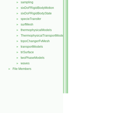
sampling
►
sixDoFRigidBodyMotion
►
sixDoFRigidBodyState
►
specieTransfer
►
surfMesh
►
thermophysicalModels
►
ThermophysicalTransportModels
►
topoChangerFvMesh
►
transportModels
►
triSurface
►
twoPhaseModels
►
waves
►
File Members
►