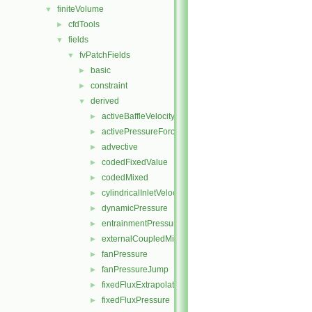
finiteVolume
▼
cfdTools
►
fields
▼
fvPatchFields
▼
basic
►
constraint
►
derived
▼
activeBaffleVelocity
►
activePressureForceBaffleVelocity
►
advective
►
codedFixedValue
►
codedMixed
►
cylindricalInletVelocity
►
dynamicPressure
►
entrainmentPressure
►
externalCoupledMixed
►
fanPressure
►
fanPressureJump
►
fixedFluxExtrapolatedPressure
►
fixedFluxPressure
►