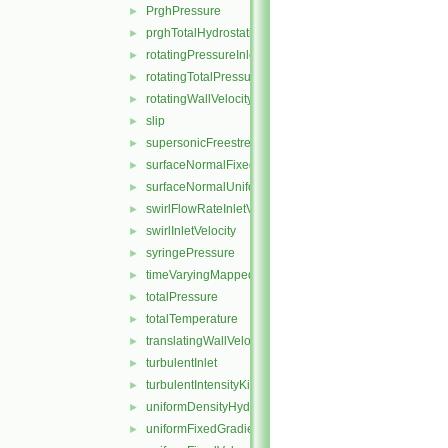
PrghPressure
►
prghTotalHydrostaticPressure
►
rotatingPressureInletOutletVelocity
►
rotatingTotalPressure
►
rotatingWallVelocity
►
slip
►
supersonicFreestream
►
surfaceNormalFixedValue
►
surfaceNormalUniformFixedValue
►
swirlFlowRateInletVelocity
►
swirlInletVelocity
►
syringePressure
►
timeVaryingMappedFixedValue
►
totalPressure
►
totalTemperature
►
translatingWallVelocity
►
turbulentInlet
►
turbulentIntensityKineticEnergyInlet
►
uniformDensityHydrostaticPressure
►
uniformFixedGradient
►