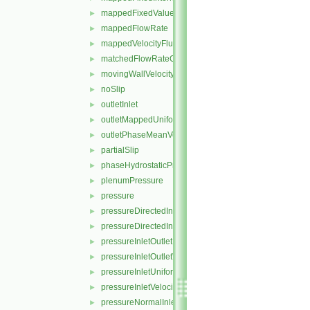
mappedFixedValue
►
mappedFlowRate
►
mappedVelocityFluxFixedValue
►
matchedFlowRateOutletVelocity
►
movingWallVelocity
►
noSlip
►
outletInlet
►
outletMappedUniformInlet
►
outletPhaseMeanVelocity
►
partialSlip
►
phaseHydrostaticPressure
►
plenumPressure
►
pressure
►
pressureDirectedInletOutletVelocity
►
pressureDirectedInletVelocity
►
pressureInletOutletParSlipVelocity
►
pressureInletOutletVelocity
►
pressureInletUniformVelocity
►
pressureInletVelocity
►
pressureNormalInletOutletVelocity
►