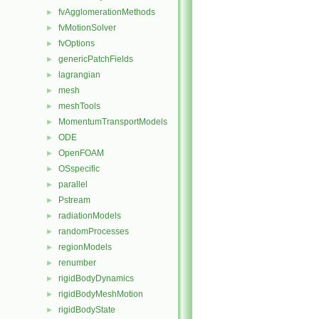
fvAgglomerationMethods
►
fvMotionSolver
►
fvOptions
►
genericPatchFields
►
lagrangian
►
mesh
►
meshTools
►
MomentumTransportModels
►
ODE
►
OpenFOAM
►
OSspecific
►
parallel
►
Pstream
►
radiationModels
►
randomProcesses
►
regionModels
►
renumber
►
rigidBodyDynamics
►
rigidBodyMeshMotion
►
rigidBodyState
►