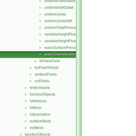
uniformFixedValue
►
uniformInletOutlet
►
uniformJump
►
uniformJumpAMI
►
uniformTotalPressure
►
variableHeightFlowRate
►
variableHeightFlowRateInletVelocity
►
waveSurfacePressure
►
waveTransmissive
►
fvPatchField
►
fvsPatchFields
►
surfaceFields
►
volFields
►
finiteVolume
►
functionObjects
►
fvMatrices
►
fvMesh
►
interpolation
►
surfaceMesh
►
volMesh
►
functionObjects
►