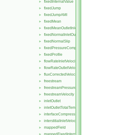
fixedInternalValue
►
fixedJump
►
fixedJumpAMI
►
fixedMean
►
fixedMeanOutletInlet
►
fixedNormalInletOutletVelocity
►
fixedNormalSlip
►
fixedPressureCompressibleDensity
►
fixedProfile
►
flowRateInletVelocity
►
flowRateOutletVelocity
►
fluxCorrectedVelocity
►
freestream
►
freestreamPressure
►
freestreamVelocity
►
inletOutlet
►
inletOutletTotalTemperature
►
interfaceCompression
►
interstitialInletVelocity
►
mappedField
►
mappedFixedInternalValue
►