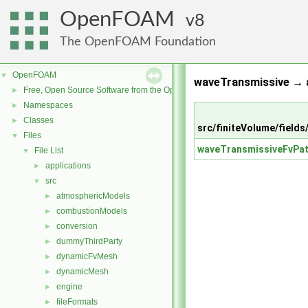
OpenFOAM
8
The OpenFOAM Foundation
OpenFOAM
▼
waveTransmissive → a
Free, Open Source Software from the OpenFOAM Foundation
►
Namespaces
►
Classes
►
src/finiteVolume/field
Files
▼
waveTransmissiveFvPat
File List
▼
applications
►
src
▼
atmosphericModels
►
combustionModels
►
conversion
►
dummyThirdParty
►
dynamicFvMesh
►
dynamicMesh
►
engine
►
fileFormats
►