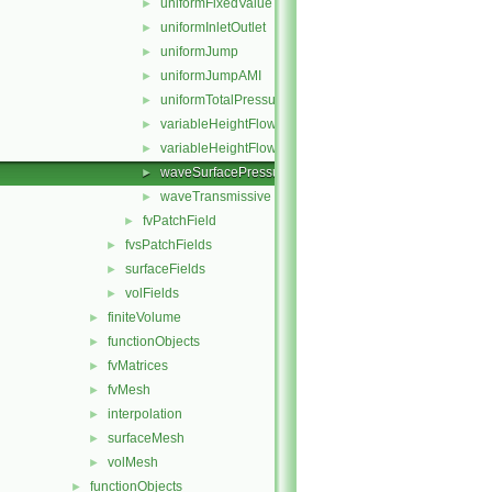
uniformFixedValue
►
uniformInletOutlet
►
uniformJump
►
uniformJumpAMI
►
uniformTotalPressure
►
variableHeightFlowRate
►
variableHeightFlowRateInletVelocity
►
waveSurfacePressure
►
waveTransmissive
►
fvPatchField
►
fvsPatchFields
►
surfaceFields
►
volFields
►
finiteVolume
►
functionObjects
►
fvMatrices
►
fvMesh
►
interpolation
►
surfaceMesh
►
volMesh
►
functionObjects
►