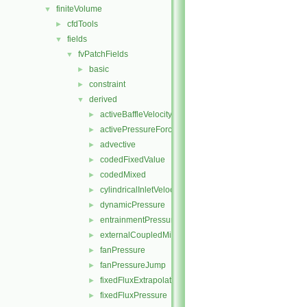
finiteVolume
▼
cfdTools
►
fields
▼
fvPatchFields
▼
basic
►
constraint
►
derived
▼
activeBaffleVelocity
►
activePressureForceBaffleVelocity
►
advective
►
codedFixedValue
►
codedMixed
►
cylindricalInletVelocity
►
dynamicPressure
►
entrainmentPressure
►
externalCoupledMixed
►
fanPressure
►
fanPressureJump
►
fixedFluxExtrapolatedPressure
►
fixedFluxPressure
►