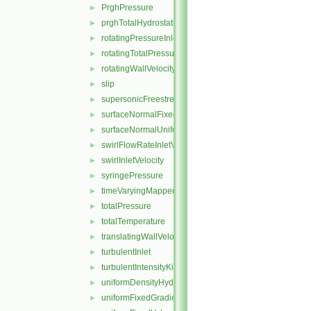
PrghPressure
►
prghTotalHydrostaticPressure
►
rotatingPressureInletOutletVelocity
►
rotatingTotalPressure
►
rotatingWallVelocity
►
slip
►
supersonicFreestream
►
surfaceNormalFixedValue
►
surfaceNormalUniformFixedValue
►
swirlFlowRateInletVelocity
►
swirlInletVelocity
►
syringePressure
►
timeVaryingMappedFixedValue
►
totalPressure
►
totalTemperature
►
translatingWallVelocity
►
turbulentInlet
►
turbulentIntensityKineticEnergyInlet
►
uniformDensityHydrostaticPressure
►
uniformFixedGradient
►