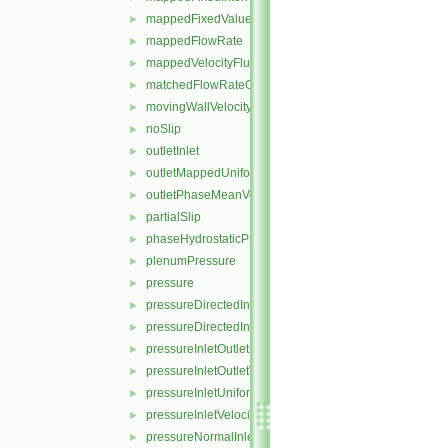
mappedFixedValue
►
mappedFlowRate
►
mappedVelocityFluxFixedValue
►
matchedFlowRateOutletVelocity
►
movingWallVelocity
►
noSlip
►
outletInlet
►
outletMappedUniformInlet
►
outletPhaseMeanVelocity
►
partialSlip
►
phaseHydrostaticPressure
►
plenumPressure
►
pressure
►
pressureDirectedInletOutletVelocity
►
pressureDirectedInletVelocity
►
pressureInletOutletParSlipVelocity
►
pressureInletOutletVelocity
►
pressureInletUniformVelocity
►
pressureInletVelocity
►
pressureNormalInletOutletVelocity
►