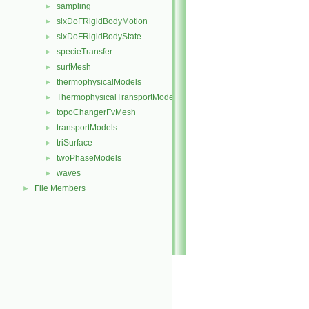
sampling
►
sixDoFRigidBodyMotion
►
sixDoFRigidBodyState
►
specieTransfer
►
surfMesh
►
thermophysicalModels
►
ThermophysicalTransportModels
►
topoChangerFvMesh
►
transportModels
►
triSurface
►
twoPhaseModels
►
waves
►
File Members
►