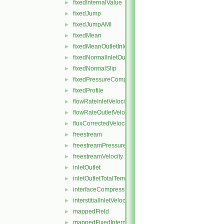
fixedInternalValue
►
fixedJump
►
fixedJumpAMI
►
fixedMean
►
fixedMeanOutletInlet
►
fixedNormalInletOutletVelocity
►
fixedNormalSlip
►
fixedPressureCompressibleDensity
►
fixedProfile
►
flowRateInletVelocity
►
flowRateOutletVelocity
►
fluxCorrectedVelocity
►
freestream
►
freestreamPressure
►
freestreamVelocity
►
inletOutlet
►
inletOutletTotalTemperature
►
interfaceCompression
►
interstitialInletVelocity
►
mappedField
►
mappedFixedInternalValue
►