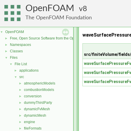
OpenFOAM
8
The OpenFOAM Foundation
OpenFOAM
▼
waveSurfacePressur
Free, Open Source Software from the OpenFOAM Foundation
►
Namespaces
►
Classes
►
src/finiteVolume/field
Files
▼
waveSurfacePressureFv
File List
▼
applications
►
waveSurfacePressureFv
src
▼
waveSurfacePressureFv
atmosphericModels
►
combustionModels
►
conversion
►
dummyThirdParty
►
dynamicFvMesh
►
dynamicMesh
►
engine
►
fileFormats
►