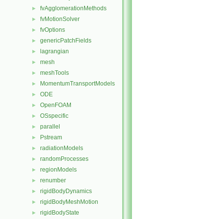
fvAgglomerationMethods
►
fvMotionSolver
►
fvOptions
►
genericPatchFields
►
lagrangian
►
mesh
►
meshTools
►
MomentumTransportModels
►
ODE
►
OpenFOAM
►
OSspecific
►
parallel
►
Pstream
►
radiationModels
►
randomProcesses
►
regionModels
►
renumber
►
rigidBodyDynamics
►
rigidBodyMeshMotion
►
rigidBodyState
►