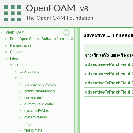
OpenFOAM
8
The OpenFOAM Foundation
OpenFOAM
▼
advective → finiteVol
Free, Open Source Software from the OpenFOAM Foundation
►
Namespaces
►
Classes
►
src/finiteVolume/fields
Files
▼
advectiveFvPatchField.
File List
▼
applications
►
advectiveFvPatchField.
src
▼
advectiveFvPatchField.
atmosphericModels
►
combustionModels
►
advectiveFvPatchField.
conversion
►
dummyThirdParty
►
dynamicFvMesh
►
dynamicMesh
►
engine
►
fileFormats
►