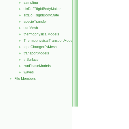
sampling
►
sixDoFRigidBodyMotion
►
sixDoFRigidBodyState
►
specieTransfer
►
surfMesh
►
thermophysicalModels
►
ThermophysicalTransportModels
►
topoChangerFvMesh
►
transportModels
►
triSurface
►
twoPhaseModels
►
waves
►
File Members
►