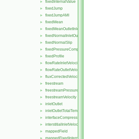
fixedInternalValue
►
fixedJump
►
fixedJumpAMI
►
fixedMean
►
fixedMeanOutletInlet
►
fixedNormalInletOutletVelocity
►
fixedNormalSlip
►
fixedPressureCompressibleDensity
►
fixedProfile
►
flowRateInletVelocity
►
flowRateOutletVelocity
►
fluxCorrectedVelocity
►
freestream
►
freestreamPressure
►
freestreamVelocity
►
inletOutlet
►
inletOutletTotalTemperature
►
interfaceCompression
►
interstitialInletVelocity
►
mappedField
►
mappedFixedInternalValue
►