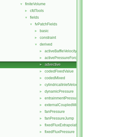
finiteVolume
▼
cfdTools
►
fields
▼
fvPatchFields
▼
basic
►
constraint
►
derived
▼
activeBaffleVelocity
►
activePressureForceBaffleVelocity
►
advective
►
codedFixedValue
►
codedMixed
►
cylindricalInletVelocity
►
dynamicPressure
►
entrainmentPressure
►
externalCoupledMixed
►
fanPressure
►
fanPressureJump
►
fixedFluxExtrapolatedPressure
►
fixedFluxPressure
►