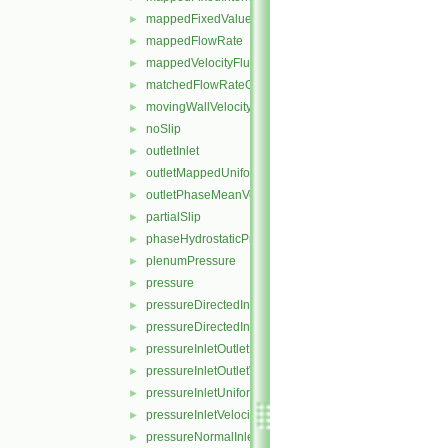
mappedFixedValue
►
mappedFlowRate
►
mappedVelocityFluxFixedValue
►
matchedFlowRateOutletVelocity
►
movingWallVelocity
►
noSlip
►
outletInlet
►
outletMappedUniformInlet
►
outletPhaseMeanVelocity
►
partialSlip
►
phaseHydrostaticPressure
►
plenumPressure
►
pressure
►
pressureDirectedInletOutletVelocity
►
pressureDirectedInletVelocity
►
pressureInletOutletParSlipVelocity
►
pressureInletOutletVelocity
►
pressureInletUniformVelocity
►
pressureInletVelocity
►
pressureNormalInletOutletVelocity
►