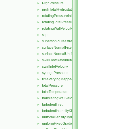
PrghPressure
►
prghTotalHydrostaticPressure
►
rotatingPressureInletOutletVelocity
►
rotatingTotalPressure
►
rotatingWallVelocity
►
slip
►
supersonicFreestream
►
surfaceNormalFixedValue
►
surfaceNormalUniformFixedValue
►
swirlFlowRateInletVelocity
►
swirlInletVelocity
►
syringePressure
►
timeVaryingMappedFixedValue
►
totalPressure
►
totalTemperature
►
translatingWallVelocity
►
turbulentInlet
►
turbulentIntensityKineticEnergyInlet
►
uniformDensityHydrostaticPressure
►
uniformFixedGradient
►