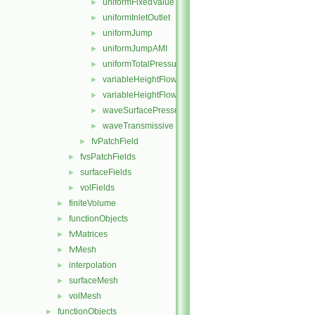
uniformFixedValue
►
uniformInletOutlet
►
uniformJump
►
uniformJumpAMI
►
uniformTotalPressure
►
variableHeightFlowRate
►
variableHeightFlowRateInletVelocity
►
waveSurfacePressure
►
waveTransmissive
►
fvPatchField
►
fvsPatchFields
►
surfaceFields
►
volFields
►
finiteVolume
►
functionObjects
►
fvMatrices
►
fvMesh
►
interpolation
►
surfaceMesh
►
volMesh
►
functionObjects
►