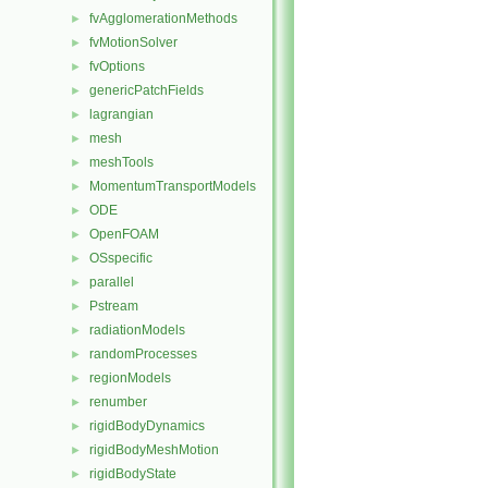
fvAgglomerationMethods
►
fvMotionSolver
►
fvOptions
►
genericPatchFields
►
lagrangian
►
mesh
►
meshTools
►
MomentumTransportModels
►
ODE
►
OpenFOAM
►
OSspecific
►
parallel
►
Pstream
►
radiationModels
►
randomProcesses
►
regionModels
►
renumber
►
rigidBodyDynamics
►
rigidBodyMeshMotion
►
rigidBodyState
►