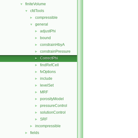
finiteVolume
▼
cfdTools
▼
compressible
►
general
▼
adjustPhi
►
bound
►
constrainHbyA
►
constrainPressure
►
CorrectPhi
►
findRefCell
►
fvOptions
►
include
►
levelSet
►
MRF
►
porosityModel
►
pressureControl
►
solutionControl
►
SRF
►
incompressible
►
fields
►