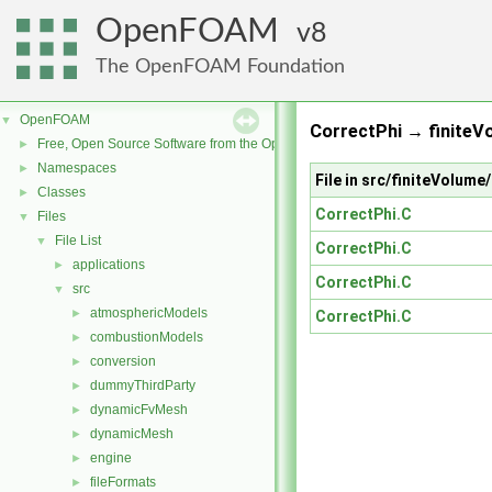
OpenFOAM
8
The OpenFOAM Foundation
OpenFOAM
▼
CorrectPhi → finiteV
Free, Open Source Software from the OpenFOAM Foundation
►
Namespaces
►
File in src/finiteVolum
Classes
►
CorrectPhi.C
Files
▼
File List
▼
CorrectPhi.C
applications
►
CorrectPhi.C
src
▼
atmosphericModels
►
CorrectPhi.C
combustionModels
►
conversion
►
dummyThirdParty
►
dynamicFvMesh
►
dynamicMesh
►
engine
►
fileFormats
►