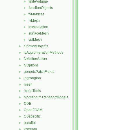
finiteVolume
►
functionObjects
►
fvMatrices
►
fvMesh
►
interpolation
►
surfaceMesh
►
volMesh
►
functionObjects
►
fvAgglomerationMethods
►
fvMotionSolver
►
fvOptions
►
genericPatchFields
►
lagrangian
►
mesh
►
meshTools
►
MomentumTransportModels
►
ODE
►
OpenFOAM
►
OSspecific
►
parallel
►
Pstream
►