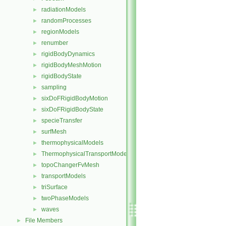
radiationModels
►
randomProcesses
►
regionModels
►
renumber
►
rigidBodyDynamics
►
rigidBodyMeshMotion
►
rigidBodyState
►
sampling
►
sixDoFRigidBodyMotion
►
sixDoFRigidBodyState
►
specieTransfer
►
surfMesh
►
thermophysicalModels
►
ThermophysicalTransportModels
►
topoChangerFvMesh
►
transportModels
►
triSurface
►
twoPhaseModels
►
waves
►
File Members
►