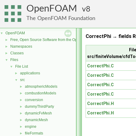
OpenFOAM
8
The OpenFOAM Foundation
OpenFOAM
▼
CorrectPhi → fields R
Free, Open Source Software from the OpenFOAM Foundation
►
Namespaces
►
File
Classes
►
src/finiteVolume/cfdTo
Files
▼
CorrectPhi.C
File List
▼
applications
►
CorrectPhi.C
src
▼
CorrectPhi.C
atmosphericModels
►
combustionModels
►
CorrectPhi.C
conversion
►
CorrectPhi.H
dummyThirdParty
►
CorrectPhi.H
dynamicFvMesh
►
dynamicMesh
►
engine
►
fileFormats
►