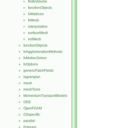
finiteVolume
►
functionObjects
►
fvMatrices
►
fvMesh
►
interpolation
►
surfaceMesh
►
volMesh
►
functionObjects
►
fvAgglomerationMethods
►
fvMotionSolver
►
fvOptions
►
genericPatchFields
►
lagrangian
►
mesh
►
meshTools
►
MomentumTransportModels
►
ODE
►
OpenFOAM
►
OSspecific
►
parallel
►
Pstream
►