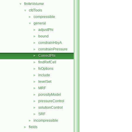
finiteVolume
▼
cfdTools
▼
compressible
►
general
▼
adjustPhi
►
bound
►
constrainHbyA
►
constrainPressure
►
CorrectPhi
►
findRefCell
►
fvOptions
►
include
►
levelSet
►
MRF
►
porosityModel
►
pressureControl
►
solutionControl
►
SRF
►
incompressible
►
fields
►