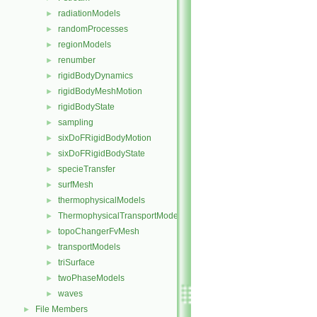
radiationModels
►
randomProcesses
►
regionModels
►
renumber
►
rigidBodyDynamics
►
rigidBodyMeshMotion
►
rigidBodyState
►
sampling
►
sixDoFRigidBodyMotion
►
sixDoFRigidBodyState
►
specieTransfer
►
surfMesh
►
thermophysicalModels
►
ThermophysicalTransportModels
►
topoChangerFvMesh
►
transportModels
►
triSurface
►
twoPhaseModels
►
waves
►
File Members
►