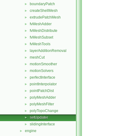
boundaryPatch
►
createShellMesh
►
extrudePatchMesh
►
fvMeshAdder
►
fvMeshDistribute
►
fvMeshSubset
►
fvMeshTools
►
layerAdditionRemoval
►
meshCut
►
motionSmoother
►
motionSolvers
►
perfectInterface
►
pointInterpolator
►
pointPatchDist
►
polyMeshAdder
►
polyMeshFilter
►
polyTopoChange
►
setUpdater
►
slidingInterface
►
engine
►