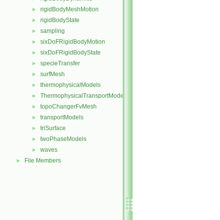
rigidBodyMeshMotion
►
rigidBodyState
►
sampling
►
sixDoFRigidBodyMotion
►
sixDoFRigidBodyState
►
specieTransfer
►
surfMesh
►
thermophysicalModels
►
ThermophysicalTransportModels
►
topoChangerFvMesh
►
transportModels
►
triSurface
►
twoPhaseModels
►
waves
►
File Members
►