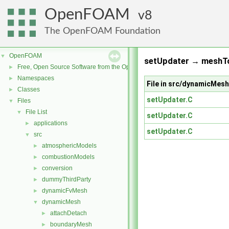
OpenFOAM
8
The OpenFOAM Foundation
OpenFOAM
▼
setUpdater → meshTo
Free, Open Source Software from the OpenFOAM Foundation
►
Namespaces
►
File in src/dynamicMes
Classes
►
setUpdater.C
Files
▼
File List
▼
setUpdater.C
applications
►
setUpdater.C
src
▼
atmosphericModels
►
combustionModels
►
conversion
►
dummyThirdParty
►
dynamicFvMesh
►
dynamicMesh
▼
attachDetach
►
boundaryMesh
►