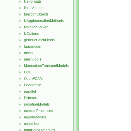
fileFormats
►
finiteVolume
►
functionObjects
►
fvAgglomerationMethods
►
fvMotionSolver
►
fvOptions
►
genericPatchFields
►
lagrangian
►
mesh
►
meshTools
►
MomentumTransportModels
►
ODE
►
OpenFOAM
►
OSspecific
►
parallel
►
Pstream
►
radiationModels
►
randomProcesses
►
regionModels
►
renumber
►
rigidBodyDynamics
►