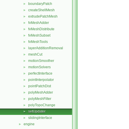
boundaryPatch
►
createShellMesh
►
extrudePatchMesh
►
fvMeshAdder
►
fvMeshDistribute
►
fvMeshSubset
►
fvMeshTools
►
layerAdditionRemoval
►
meshCut
►
motionSmoother
►
motionSolvers
►
perfectInterface
►
pointInterpolator
►
pointPatchDist
►
polyMeshAdder
►
polyMeshFilter
►
polyTopoChange
►
setUpdater
►
slidingInterface
►
engine
►