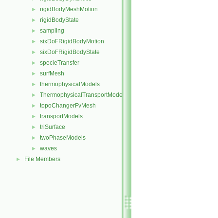
rigidBodyMeshMotion
►
rigidBodyState
►
sampling
►
sixDoFRigidBodyMotion
►
sixDoFRigidBodyState
►
specieTransfer
►
surfMesh
►
thermophysicalModels
►
ThermophysicalTransportModels
►
topoChangerFvMesh
►
transportModels
►
triSurface
►
twoPhaseModels
►
waves
►
File Members
►