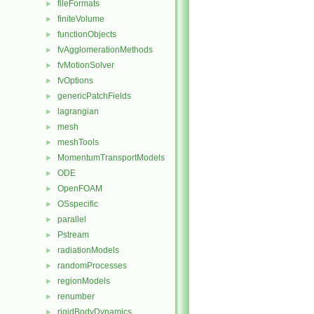
fileFormats
►
finiteVolume
►
functionObjects
►
fvAgglomerationMethods
►
fvMotionSolver
►
fvOptions
►
genericPatchFields
►
lagrangian
►
mesh
►
meshTools
►
MomentumTransportModels
►
ODE
►
OpenFOAM
►
OSspecific
►
parallel
►
Pstream
►
radiationModels
►
randomProcesses
►
regionModels
►
renumber
►
rigidBodyDynamics
►