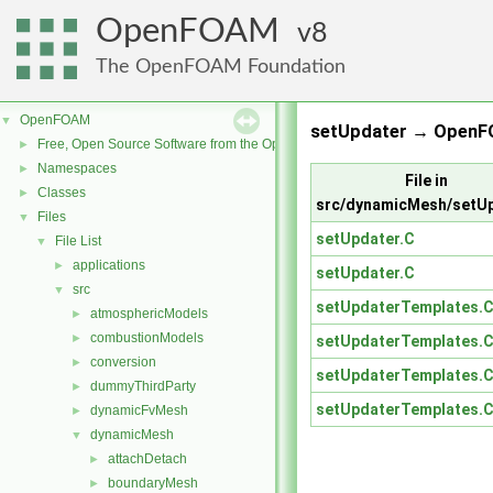
OpenFOAM
8
The OpenFOAM Foundation
OpenFOAM
▼
setUpdater → OpenF
Free, Open Source Software from the OpenFOAM Foundation
►
Namespaces
►
File in
Classes
►
src/dynamicMesh/setU
Files
▼
setUpdater.C
File List
▼
applications
►
setUpdater.C
src
▼
setUpdaterTemplates.
atmosphericModels
►
combustionModels
►
setUpdaterTemplates.
conversion
►
setUpdaterTemplates.
dummyThirdParty
►
setUpdaterTemplates.
dynamicFvMesh
►
dynamicMesh
▼
attachDetach
►
boundaryMesh
►