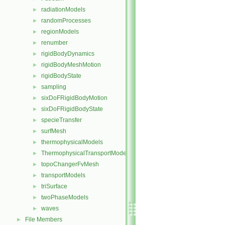
radiationModels
►
randomProcesses
►
regionModels
►
renumber
►
rigidBodyDynamics
►
rigidBodyMeshMotion
►
rigidBodyState
►
sampling
►
sixDoFRigidBodyMotion
►
sixDoFRigidBodyState
►
specieTransfer
►
surfMesh
►
thermophysicalModels
►
ThermophysicalTransportModels
►
topoChangerFvMesh
►
transportModels
►
triSurface
►
twoPhaseModels
►
waves
►
File Members
►