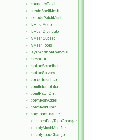
boundaryPatch
►
createShellMesh
►
extrudePatchMesh
►
fvMeshAdder
►
fvMeshDistribute
►
fvMeshSubset
►
fvMeshTools
►
layerAdditionRemoval
►
meshCut
►
motionSmoother
►
motionSolvers
►
perfectInterface
►
pointInterpolator
►
pointPatchDist
►
polyMeshAdder
►
polyMeshFilter
►
polyTopoChange
▼
attachPolyTopoChanger
►
polyMeshModifier
►
polyTopoChange
►