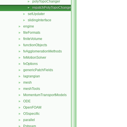
polyTopoChanger
►
repatchPolyTopoChanger
►
setUpdater
►
slidingInterface
►
engine
►
fileFormats
►
finiteVolume
►
functionObjects
►
fvAgglomerationMethods
►
fvMotionSolver
►
fvOptions
►
genericPatchFields
►
lagrangian
►
mesh
►
meshTools
►
MomentumTransportModels
►
ODE
►
OpenFOAM
►
OSspecific
►
parallel
►
Pstream
►