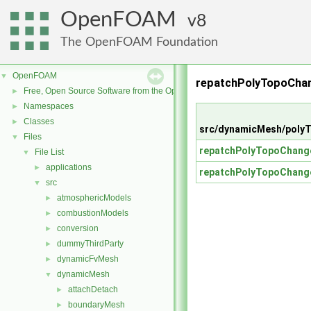
OpenFOAM
8
The OpenFOAM Foundation
OpenFOAM
▼
repatchPolyTopoCha
Free, Open Source Software from the OpenFOAM Foundation
►
Namespaces
►
Classes
►
src/dynamicMesh/poly
Files
▼
repatchPolyTopoChang
File List
▼
applications
►
repatchPolyTopoChang
src
▼
atmosphericModels
►
combustionModels
►
conversion
►
dummyThirdParty
►
dynamicFvMesh
►
dynamicMesh
▼
attachDetach
►
boundaryMesh
►