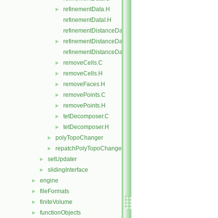
refinementData.H
►
refinementDataI.H
refinementDistanceData.C
refinementDistanceData.H
►
refinementDistanceDataI.H
removeCells.C
►
removeCells.H
►
removeFaces.H
►
removePoints.C
►
removePoints.H
►
tetDecomposer.C
►
tetDecomposer.H
►
polyTopoChanger
►
repatchPolyTopoChanger
►
setUpdater
►
slidingInterface
►
engine
►
fileFormats
►
finiteVolume
►
functionObjects
►