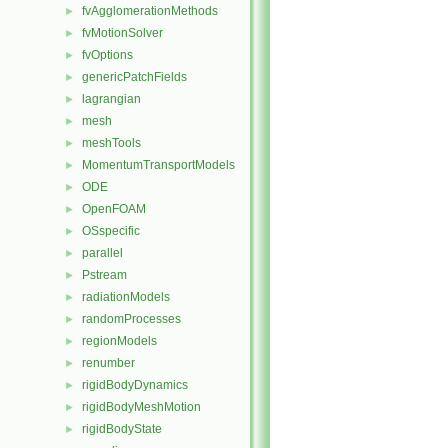
fvAgglomerationMethods
►
fvMotionSolver
►
fvOptions
►
genericPatchFields
►
lagrangian
►
mesh
►
meshTools
►
MomentumTransportModels
►
ODE
►
OpenFOAM
►
OSspecific
►
parallel
►
Pstream
►
radiationModels
►
randomProcesses
►
regionModels
►
renumber
►
rigidBodyDynamics
►
rigidBodyMeshMotion
►
rigidBodyState
►