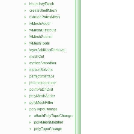
boundaryPatch
►
createShellMesh
►
extrudePatchMesh
►
fvMeshAdder
►
fvMeshDistribute
►
fvMeshSubset
►
fvMeshTools
►
layerAdditionRemoval
►
meshCut
►
motionSmoother
►
motionSolvers
►
perfectInterface
►
pointInterpolator
►
pointPatchDist
►
polyMeshAdder
►
polyMeshFilter
►
polyTopoChange
▼
attachPolyTopoChanger
►
polyMeshModifier
►
polyTopoChange
▼