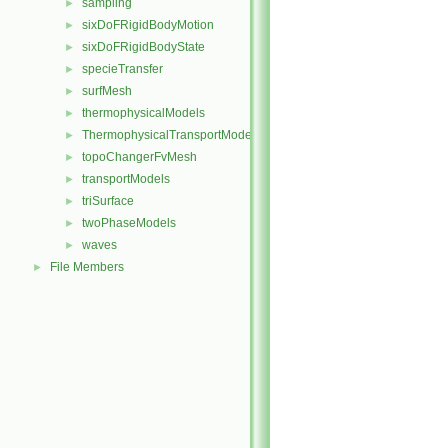
sampling
►
sixDoFRigidBodyMotion
►
sixDoFRigidBodyState
►
specieTransfer
►
surfMesh
►
thermophysicalModels
►
ThermophysicalTransportModels
►
topoChangerFvMesh
►
transportModels
►
triSurface
►
twoPhaseModels
►
waves
►
File Members
►