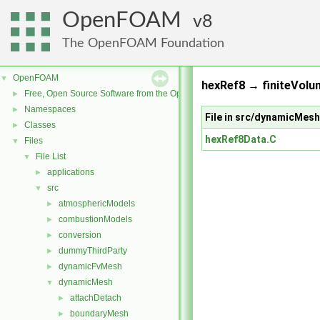
OpenFOAM
8
The OpenFOAM Foundation
OpenFOAM
▼
hexRef8 → finiteVolu
Free, Open Source Software from the OpenFOAM Foundation
►
Namespaces
►
File in src/dynamicMe
Classes
►
hexRef8Data.C
Files
▼
File List
▼
applications
►
src
▼
atmosphericModels
►
combustionModels
►
conversion
►
dummyThirdParty
►
dynamicFvMesh
►
dynamicMesh
▼
attachDetach
►
boundaryMesh
►