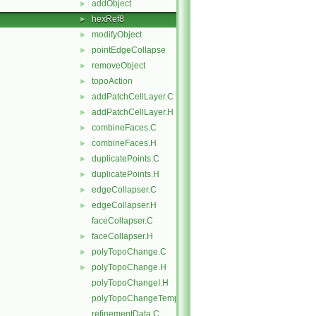
addObject
►
hexRef8
►
modifyObject
►
pointEdgeCollapse
►
removeObject
►
topoAction
►
addPatchCellLayer.C
►
addPatchCellLayer.H
►
combineFaces.C
►
combineFaces.H
►
duplicatePoints.C
►
duplicatePoints.H
►
edgeCollapser.C
►
edgeCollapser.H
►
faceCollapser.C
faceCollapser.H
►
polyTopoChange.C
►
polyTopoChange.H
►
polyTopoChangeI.H
polyTopoChangeTemplates.C
refinementData.C