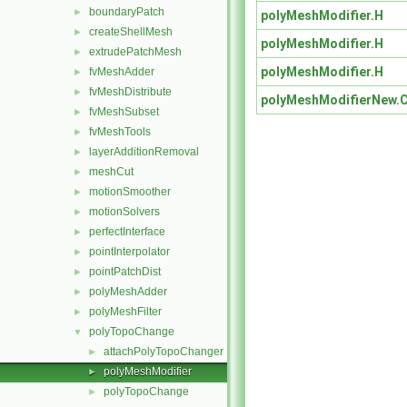
boundaryPatch
►
polyMeshModifier.H
createShellMesh
►
polyMeshModifier.H
extrudePatchMesh
►
polyMeshModifier.H
fvMeshAdder
►
fvMeshDistribute
►
polyMeshModifierNew.
fvMeshSubset
►
fvMeshTools
►
layerAdditionRemoval
►
meshCut
►
motionSmoother
►
motionSolvers
►
perfectInterface
►
pointInterpolator
►
pointPatchDist
►
polyMeshAdder
►
polyMeshFilter
►
polyTopoChange
▼
attachPolyTopoChanger
►
polyMeshModifier
►
polyTopoChange
►