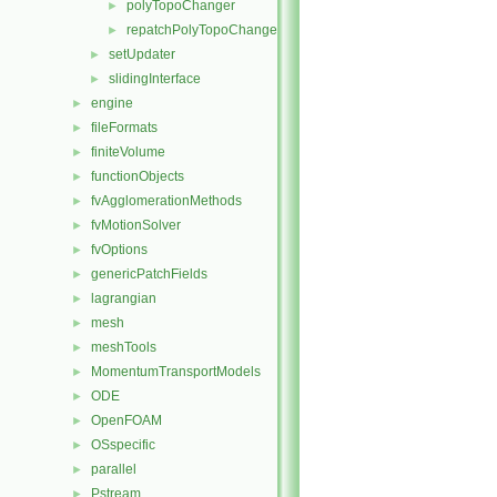
polyTopoChanger
►
repatchPolyTopoChanger
►
setUpdater
►
slidingInterface
►
engine
►
fileFormats
►
finiteVolume
►
functionObjects
►
fvAgglomerationMethods
►
fvMotionSolver
►
fvOptions
►
genericPatchFields
►
lagrangian
►
mesh
►
meshTools
►
MomentumTransportModels
►
ODE
►
OpenFOAM
►
OSspecific
►
parallel
►
Pstream
►