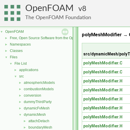
OpenFOAM
8
The OpenFOAM Foundation
OpenFOAM
▼
polyMeshModifier → 
Free, Open Source Software from the OpenFOAM Foundation
►
Namespaces
►
Classes
►
src/dynamicMesh/poly
Files
▼
polyMeshModifier.C
File List
▼
applications
►
polyMeshModifier.C
src
▼
polyMeshModifier.H
atmosphericModels
►
combustionModels
►
polyMeshModifier.H
conversion
►
polyMeshModifier.H
dummyThirdParty
►
polyMeshModifier.H
dynamicFvMesh
►
dynamicMesh
▼
polyMeshModifier.H
attachDetach
►
polyMeshModifier.H
boundaryMesh
►