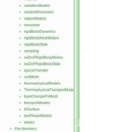
radiationModels
►
randomProcesses
►
regionModels
►
renumber
►
rigidBodyDynamics
►
rigidBodyMeshMotion
►
rigidBodyState
►
sampling
►
sixDoFRigidBodyMotion
►
sixDoFRigidBodyState
►
specieTransfer
►
surfMesh
►
thermophysicalModels
►
ThermophysicalTransportModels
►
topoChangerFvMesh
►
transportModels
►
triSurface
►
twoPhaseModels
►
waves
►
File Members
►